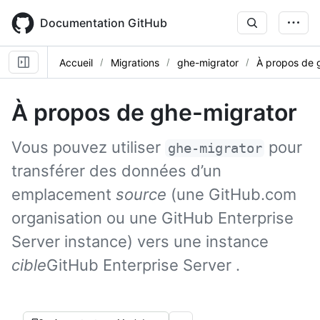
Skip
to
Documentation GitHub
main
content
Accueil
Migrations
ghe-migrator
À propos de 
À propos de ghe-migrator
Vous pouvez utiliser
pour
ghe-migrator
transférer des données d’un
emplacement
source
(une GitHub.com
organisation ou une GitHub Enterprise
Server instance) vers une instance
cible
GitHub Enterprise Server .