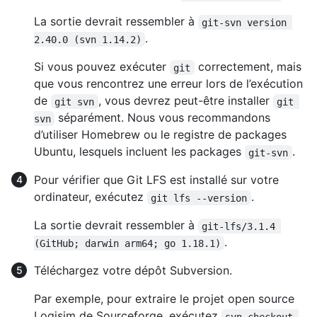
La sortie devrait ressembler à
git-svn version 
.
2.40.0 (svn 1.14.2)
Si vous pouvez exécuter
correctement, mais
git
que vous rencontrez une erreur lors de l’exécution
de
, vous devrez peut-être installer
git svn
git 
séparément. Nous vous recommandons
svn
d’utiliser Homebrew ou le registre de packages
Ubuntu, lesquels incluent les packages
.
git-svn
Pour vérifier que Git LFS est installé sur votre
ordinateur, exécutez
.
git lfs --version
La sortie devrait ressembler à
git-lfs/3.1.4 
.
(GitHub; darwin arm64; go 1.18.1)
Téléchargez votre dépôt Subversion.
Par exemple, pour extraire le projet open source
Logisim de Sourceforge, exécutez
svn checkout 