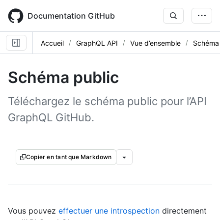
Skip
to
Documentation GitHub
main
content
Accueil
GraphQL API
Vue d’ensemble
Schéma 
Schéma public
Téléchargez le schéma public pour l’API
GraphQL GitHub.
Copier en tant que Markdown
Vous pouvez
effectuer une introspection
directement