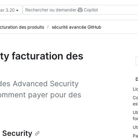
Rechercher ou demander
Copilot
ver 3.20
cturation des produits
sécurité avancée GitHub
y facturation des
D
 des Advanced Security
Li
comment payer pour des
Co
es
Ut
fo
Ut
 Security
Pa