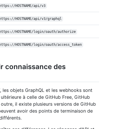
https:/
/
HOSTNAME/
api/
v3
https:/
/
HOSTNAME/
api/
v3/
graphql
https:/
/
HOSTNAME/
login/
oauth/
authorize
https:/
/
HOSTNAME/
login/
oauth/
access_token
oir connaissance des
, les objets GraphQL et les webhooks sont
ultérieure à celle de GitHub Free, GitHub
utre, il existe plusieurs versions de GitHub
 peuvent avoir des points de terminaison de
ifférents.