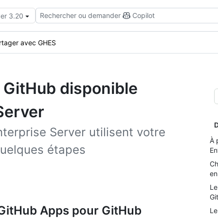
Rechercher ou demander
Copilot
ver 3.20
rtager avec GHES
n GitHub disponible
Server
D
erprise Server utilisent votre
À 
quelques étapes
En
Ch
en
Le
Gi
GitHub Apps pour GitHub
Le