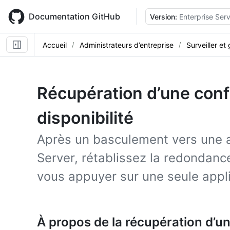
Skip
to
Documentation GitHub
Version:
Enterprise Ser
main
content
Accueil
Administrateurs d’entreprise
Surveiller et
Récupération d’une conf
disponibilité
Après un basculement vers une a
Server, rétablissez la redondanc
vous appuyer sur une seule appl
À propos de la récupération d’u