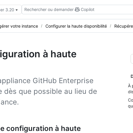
Rechercher ou demander
Copilot
ver 3.20
 gérer votre instance
Configurer la haute disponibilité
Récupérer
iguration à haute
D
ppliance GitHub Enterprise
À 
e dès que possible au lieu de
di
Co
iance.
qu
ne configuration à haute