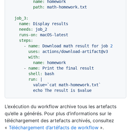
name:
homework
path:
math-homework.txt
job_3:
name:
Display
results
needs:
job_2
runs-on:
macOS-latest
steps:
-
name:
Download
math
result
for
job
2
uses:
actions/download-artifact@v3
with:
name:
homework
-
name:
Print
the
final
result
shell:
bash
run:
|

          value=`cat math-homework.txt`

L’exécution du workflow archive tous les artefacts
qu’elle a générés. Pour plus d’informations sur le
téléchargement des artefacts archivés, consultez
«
Téléchargement d’artéfacts de workflow
».