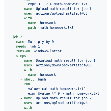
-
name:
Upload
math
result
for
job
1
uses:
actions/upload-artifact@v3
with:
name:
homework
path:
math-homework.txt
job_2:
name:
Multiply
by
9
needs:
job_1
runs-on:
windows-latest
steps:
-
name:
Download
math
result
for
job
1
uses:
actions/download-artifact@v3
with:
name:
homework
-
shell:
bash
run:
|

          value=`cat math-homework.txt`

-
name:
Upload
math
result
for
job
2
uses:
actions/upload-artifact@v3
with: