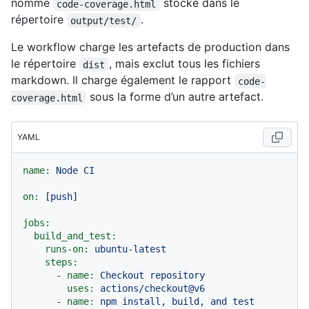
nommé
stocké dans le
code-coverage.html
répertoire
.
output/test/
Le workflow charge les artefacts de production dans
le répertoire
, mais exclut tous les fichiers
dist
markdown. Il charge également le rapport
code-
sous la forme d’un autre artefact.
coverage.html
YAML
name:
Node
CI
on:
 [
push
]

jobs:
build_and_test:
runs-on:
ubuntu-latest
steps:
-
name:
Checkout
repository
uses:
actions/checkout@v6
-
name:
npm
install,
build,
and
test