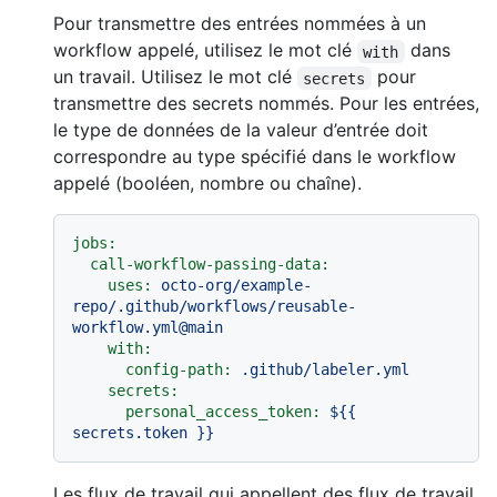
Pour transmettre des entrées nommées à un
workflow appelé, utilisez le mot clé
dans
with
un travail. Utilisez le mot clé
pour
secrets
transmettre des secrets nommés. Pour les entrées,
le type de données de la valeur d’entrée doit
correspondre au type spécifié dans le workflow
appelé (booléen, nombre ou chaîne).
jobs:
call-workflow-passing-data:
uses:
octo-org/example-
repo/.github/workflows/reusable-
workflow.yml@main
with:
config-path:
.github/labeler.yml
secrets:
personal_access_token:
${{
secrets.token
}}
Les flux de travail qui appellent des flux de travail