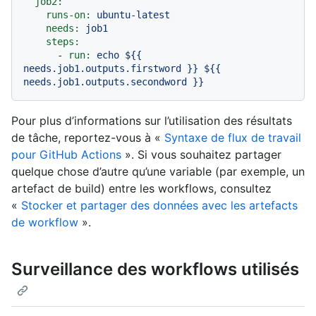
job2:
runs-on:
ubuntu-latest
needs:
job1
steps:
-
run:
echo
${{
needs.job1.outputs.firstword
}}
${{
needs.job1.outputs.secondword
}}
Pour plus d’informations sur l’utilisation des résultats
de tâche, reportez-vous à «
Syntaxe de flux de travail
pour GitHub Actions
». Si vous souhaitez partager
quelque chose d’autre qu’une variable (par exemple, un
artefact de build) entre les workflows, consultez
«
Stocker et partager des données avec les artefacts
de workflow
».
Surveillance des workflows utilisés