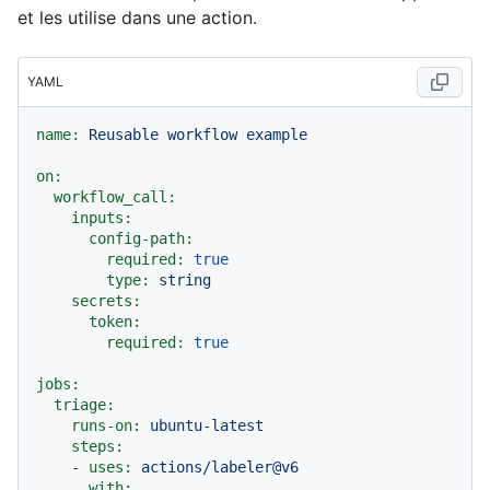
et les utilise dans une action.
YAML
name:
Reusable
workflow
example
on:
workflow_call:
inputs:
config-path:
required:
true
type:
string
secrets:
token:
required:
true
jobs:
triage:
runs-on:
ubuntu-latest
steps:
-
uses:
actions/labeler@v6
with: