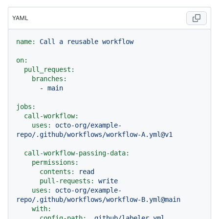
YAML
name:
Call
a
reusable
workflow
on:
pull_request:
branches:
-
main
jobs:
call-workflow:
uses:
octo-org/example-
repo/.github/workflows/workflow-A.yml@v1
call-workflow-passing-data:
permissions:
contents:
read
pull-requests:
write
uses:
octo-org/example-
repo/.github/workflows/workflow-B.yml@main
with:
config-path:
.github/labeler.yml