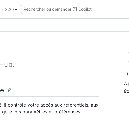
Rechercher ou demander
Copilot
ver 3.20
Hub.
D
À 
te
Ét
 Il contrôle votre accès aux référentiels, aux
et gère vos paramètres et préférences