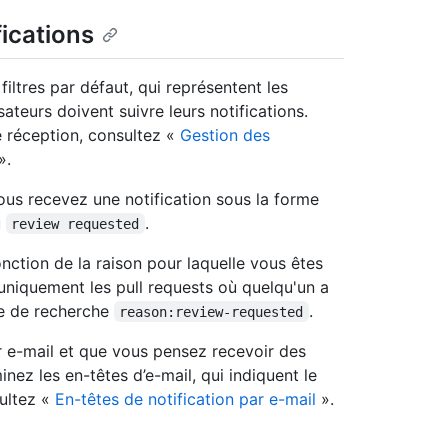
fications
iltres par défaut, qui représentent les
sateurs doivent suivre leurs notifications.
de réception, consultez «
Gestion des
».
us recevez une notification sous la forme
u
.
review requested
nction de la raison pour laquelle vous êtes
uniquement les pull requests où quelqu'un a
re de recherche
.
reason:review-requested
ar e-mail et que vous pensez recevoir des
nez les en-têtes d’e-mail, qui indiquent le
sultez «
En-têtes de notification par e-mail
».