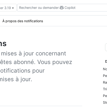
Rechercher ou demander
Copilot
er 3.19
À propos des notifications
ns
s mises à jour concernant
s êtes abonné. Vous pouvez
D
No
notifications pour
Pe
mises à jour.
Ra
Tr
Pe
St