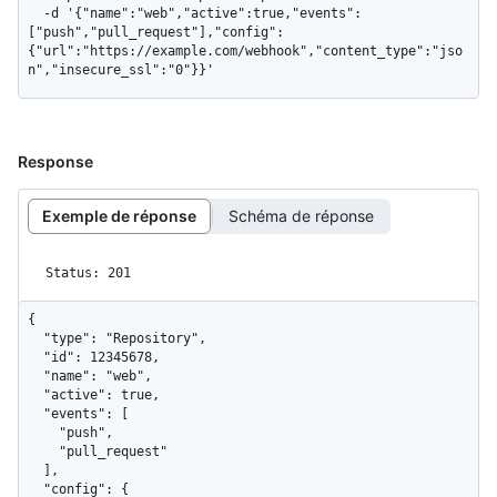
  -d '{"name":"web","active":true,"events":
["push","pull_request"],"config":
{"url":"https://example.com/webhook","content_type":"jso
n","insecure_ssl":"0"}}'
Response
Exemple de réponse
Schéma de réponse
Status: 201
{

  "type": "Repository",

  "id": 12345678,

  "name": "web",

  "active": true,

  "events": [

    "push",

    "pull_request"

  ],

  "config": {
