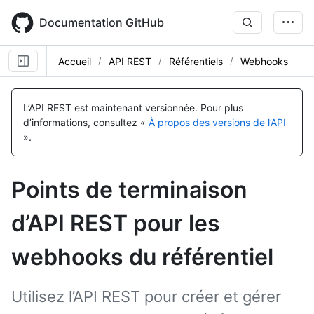
Skip
to
Documentation GitHub
main
content
Accueil
API REST
Référentiels
Webhooks
Nom, Type,
Nom, Type,
Nom, Type,
Nom, Type,
Nom, Type,
Nom, Type,
Nom, Type,
Nom, Type,
Nom, Type,
Nom, Type,
Nom, Type,
Nom, Type,
Nom, Type,
Nom, Type,
Nom, Type,
Nom, Type,
Nom, Type,
Nom, Type,
Nom, Type,
Nom, Type,
Nom, Type,
Nom, Type,
Nom, Type,
Nom, Type,
Nom, Type,
Nom, Type,
Nom, Type,
Nom, Type,
Nom, Type,
Description
Description
Description
Description
Description
Description
Description
Description
Description
Description
Description
Description
Description
Description
Description
Description
Description
Description
Description
Description
Description
Description
Description
Description
Description
Description
Description
Description
Description
L’API REST est maintenant versionnée.
Pour plus
d’informations, consultez «
À propos des versions de l’API
».
Points de terminaison
d’API REST pour les
webhooks du référentiel
Utilisez l’API REST pour créer et gérer