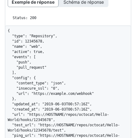
Exemple de réponse
Schéma de réponse
Status: 200
{

  "type": "Repository",

  "id": 12345678,

  "name": "web",

  "active": true,

  "events": [

    "push",

    "pull_request"

  ],

  "config": {

    "content_type": "json",

    "insecure_ssl": "0",

    "url": "https://example.com/webhook"

  },

  "updated_at": "2019-06-03T00:57:16Z",

  "created_at": "2019-06-03T00:57:16Z",

  "url": "https://HOSTNAME/repos/octocat/Hello-
World/hooks/12345678",

  "test_url": "https://HOSTNAME/repos/octocat/Hello-
World/hooks/12345678/test",

  "ping_url": "https://HOSTNAME/repos/octocat/Hello-