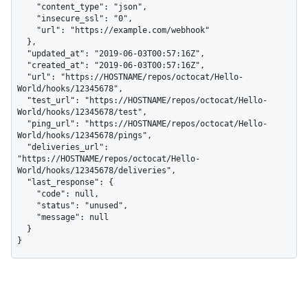
    "content_type": "json",

    "insecure_ssl": "0",

    "url": "https://example.com/webhook"

  },

  "updated_at": "2019-06-03T00:57:16Z",

  "created_at": "2019-06-03T00:57:16Z",

  "url": "https://HOSTNAME/repos/octocat/Hello-
World/hooks/12345678",

  "test_url": "https://HOSTNAME/repos/octocat/Hello-
World/hooks/12345678/test",

  "ping_url": "https://HOSTNAME/repos/octocat/Hello-
World/hooks/12345678/pings",

  "deliveries_url": 
"https://HOSTNAME/repos/octocat/Hello-
World/hooks/12345678/deliveries",

  "last_response": {

    "code": null,

    "status": "unused",

    "message": null

  }

}