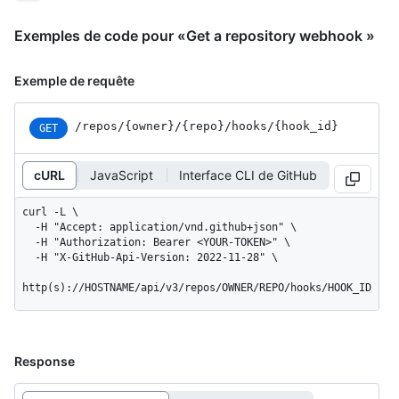
Exemples de code pour «Get a repository webhook »
Exemple de requête
/repos
/{owner}
/{repo}
/hooks
/{hook_
id}
GET
cURL
JavaScript
Interface CLI de GitHub
curl -L \

  -H "Accept: application/vnd.github+json" \

  -H "Authorization: Bearer <YOUR-TOKEN>" \

  -H "X-GitHub-Api-Version: 2022-11-28" \

http(s)://HOSTNAME/api/v3/repos/OWNER/REPO/hooks/HOOK_ID
Response