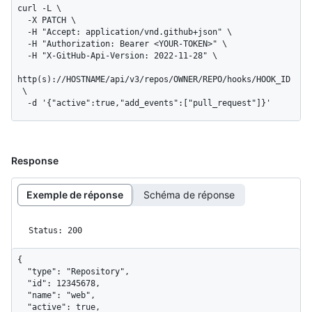
curl -L \

  -X PATCH \

  -H "Accept: application/vnd.github+json" \

  -H "Authorization: Bearer <YOUR-TOKEN>" \

  -H "X-GitHub-Api-Version: 2022-11-28" \

http(s)://HOSTNAME/api/v3/repos/OWNER/REPO/hooks/HOOK_ID
 \

  -d '{"active":true,"add_events":["pull_request"]}'
Response
Exemple de réponse
Schéma de réponse
Status: 200
{

  "type": "Repository",

  "id": 12345678,

  "name": "web",

  "active": true,
