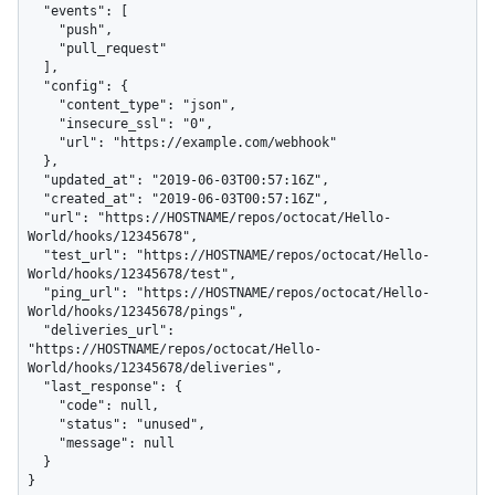
  "events": [

    "push",

    "pull_request"

  ],

  "config": {

    "content_type": "json",

    "insecure_ssl": "0",

    "url": "https://example.com/webhook"

  },

  "updated_at": "2019-06-03T00:57:16Z",

  "created_at": "2019-06-03T00:57:16Z",

  "url": "https://HOSTNAME/repos/octocat/Hello-
World/hooks/12345678",

  "test_url": "https://HOSTNAME/repos/octocat/Hello-
World/hooks/12345678/test",

  "ping_url": "https://HOSTNAME/repos/octocat/Hello-
World/hooks/12345678/pings",

  "deliveries_url": 
"https://HOSTNAME/repos/octocat/Hello-
World/hooks/12345678/deliveries",

  "last_response": {

    "code": null,

    "status": "unused",

    "message": null

  }

}