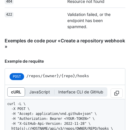
Resource not found
404
Validation failed, or the
422
endpoint has been
spammed.
Exemples de code pour «Create a repository webhook
»
Exemple de requête
/repos
/{owner}
/{repo}
/hooks
POST
cURL
JavaScript
Interface CLI de GitHub
curl -L \

  -X POST \

  -H "Accept: application/vnd.github+json" \

  -H "Authorization: Bearer <YOUR-TOKEN>" \

  -H "X-GitHub-Api-Version: 2022-11-28" \

  http(s)://HOSTNAME/api/v3/repos/OWNER/REPO/hooks \
