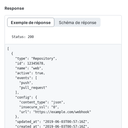
Response
Exemple de réponse
Schéma de réponse
Status: 200
[

  {

    "type": "Repository",

    "id": 12345678,

    "name": "web",

    "active": true,

    "events": [

      "push",

      "pull_request"

    ],

    "config": {

      "content_type": "json",

      "insecure_ssl": "0",

      "url": "https://example.com/webhook"

    },

    "updated_at": "2019-06-03T00:57:16Z",

    "created_at": "2019-06-03T00:57:16Z",
