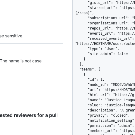
      "gists_url": "https://HOSTNAME/users/octocat/gists{/gist_id}",

      "starred_url": "https://HOSTNAME/users/octocat/starred{/owner}
{/repo}",

      "subscriptions_url": "https://HOSTNAME/users/octocat/subscriptions",

      "organizations_url": "https://HOSTNAME/users/octocat/orgs",

      "repos_url": "https://HOSTNAME/users/octocat/repos",

      "events_url": "https://HOSTNAME/users/octocat/events{/privacy}",

e sensitive.
      "received_events_url": 
"https://HOSTNAME/users/octoc
      "type": "User",

      "site_admin": false

    }

 The name is not case
  ],

  "teams": [

    {

      "id": 1,

      "node_id": "MDQ6VGVhbTE=",

      "url": "https://HOSTNAME/teams/1",

      "html_url": "https://github.com/orgs/github/teams/justice-league",

      "name": "Justice League",

      "slug": "justice-league",

      "description": "A great team.",

sted reviewers for a pull
      "privacy": "closed",

      "notification_setting": "notifications_enabled",

      "permission": "admin",

      "members_url": "https://HOSTNAME/teams/1/members{/member}",
