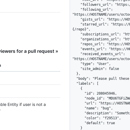
ewers for a pull request »
n
e Entity if user is not a
r