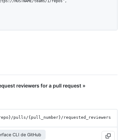
uest reviewers for a pull request »
repo}
/pulls
/{pull_
number}
/requested_
reviewers
erface CLI de GitHub