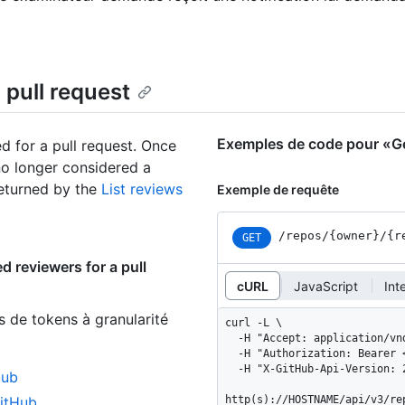
 pull request
Exemples de code pour «Get
d for a pull request. Once
no longer considered a
returned by the
List reviews
Exemple de requête
/repos
/{owner}
/{r
GET
d reviewers for a pull
cURL
JavaScript
Int
s de tokens à granularité
curl -L \

  -H "Accept: application/vnd.github+json" \

  -H "Authorization: Bearer <YOUR-TOKEN>" \

  -H "X-GitHub-Api-Version: 2022-11-28" \

Hub
GitHub
http(s)://HOSTNAME/api/v3/re