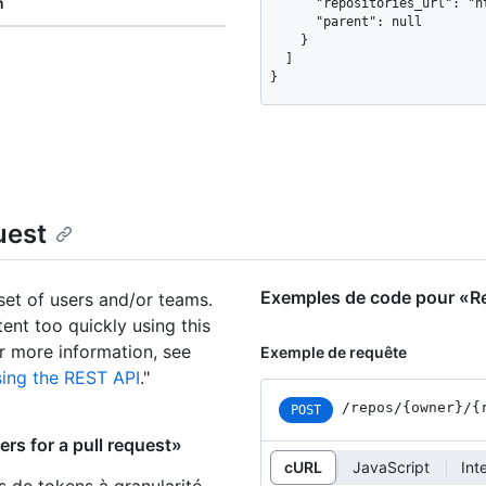
n
      "repositories_url": "https://HOSTNAME/teams/1/repos",

      "parent": null

    }

  ]

}
uest
Exemples de code pour «Req
set of users and/or teams.
tent too quickly using this
or more information, see
Exemple de requête
sing the REST API
."
/repos
/{owner}
/{
POST
rs for a pull request»
cURL
JavaScript
Int
s de tokens à granularité