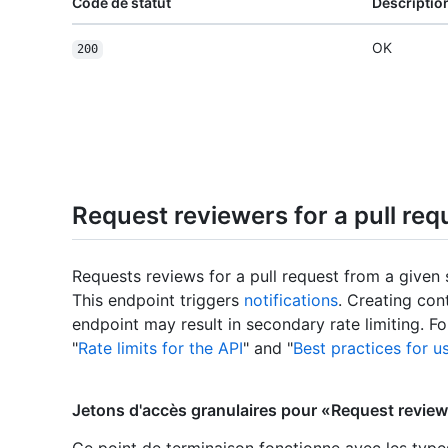
Code de statut
Descriptio
OK
200
Request reviewers for a pull req
Requests reviews for a pull request from a given 
This endpoint triggers
notifications
. Creating con
endpoint may result in secondary rate limiting. F
"
Rate limits for the API
" and "
Best practices for u
Jetons d'accès granulaires pour «Request reviewe
Ce point de terminaison fonctionne avec les type