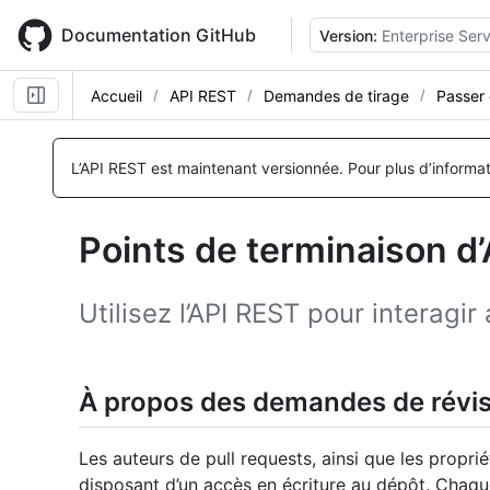
Skip
to
Documentation GitHub
Version:
Enterprise Serv
main
content
Accueil
API REST
Demandes de tirage
Passer
Nom, Type,
Nom, Type,
Nom, Type,
Nom, Type,
Nom, Type,
Nom, Type,
Nom, Type,
Nom, Type,
Description
Description
Description
Description
Description
Description
Description
Description
L’API REST est maintenant versionnée.
Pour plus d’informa
Points de terminaison d
Utilisez l’API REST pour interagi
À propos des demandes de révi
Les auteurs de pull requests, ainsi que les propr
disposant d’un accès en écriture au dépôt. Chaqu