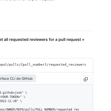
 all requested reviewers for a pull request »
epo}
/pulls
/{pull_
number}
/requested_
reviewers
erface CLI de GitHub
pos/OWNER/REPO/pulls/PULL_NUMBER/requested_rev