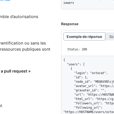
iewers
emble d’autorisations
Response
Exemple de réponse
Sc
hentification ou sans les
 ressources publiques sont
Status: 200
{

  "users": [

    {

a pull request »
      "login": "octocat",

      "id": 1,

      "node_id": "MDQ6VXNlcjE=",

      "avatar_url": "https://github.com/images/error/octocat_happy.gif",

      "gravatar_id": "",

      "url": "https://HOSTNAME/users/octocat",

      "html_url": "https://github.com/octocat",

      "followers_url": "https://HOSTNAME/users/octocat/followers",

d.
      "following_url": 
"https://HOSTNAME/users/octo