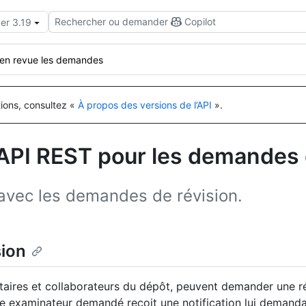
Rechercher ou demander
Copilot
er 3.19
 en revue les demandes
tions, consultez «
À propos des versions de l’API
».
’API REST pour les demandes 
r avec les demandes de révision.
sion
iétaires et collaborateurs du dépôt, peuvent demander une r
e examinateur demandé reçoit une notification lui demandan