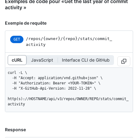
Exemples de code pour «Get the last year of commit
activity »
Exemple de requête
/repos
/{owner}
/{repo}
/stats
/commit_
GET
activity
cURL
JavaScript
Interface CLI de GitHub
curl -L \

  -H "Accept: application/vnd.github+json" \

  -H "Authorization: Bearer <YOUR-TOKEN>" \

  -H "X-GitHub-Api-Version: 2022-11-28" \

http(s)://HOSTNAME/api/v3/repos/OWNER/REPO/stats/commit_
activity
Response