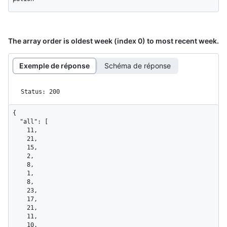
The array order is oldest week (index 0) to most recent week.
Exemple de réponse
Schéma de réponse
Status: 200
{

  "all": [

    11,

    21,

    15,

    2,

    8,

    1,

    8,

    23,

    17,

    21,

    11,

    10,
