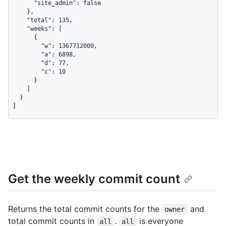
      "site_admin": false

    },

    "total": 135,

    "weeks": [

      {

        "w": 1367712000,

        "a": 6898,

        "d": 77,

        "c": 10

      }

    ]

  }

]
Get the weekly commit count
Returns the total commit counts for the
and
owner
total commit counts in
.
is everyone
all
all