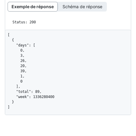
Exemple de réponse
Schéma de réponse
Status: 200
[

  {

    "days": [

      0,

      3,

      26,

      20,

      39,

      1,

      0

    ],

    "total": 89,

    "week": 1336280400

  }

]