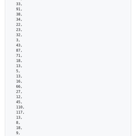
    33,

    91,

    38,

    34,

    22,

    23,

    32,

    3,

    43,

    87,

    71,

    18,

    13,

    5,

    13,

    16,

    66,

    27,

    12,

    45,

    110,

    117,

    13,

    8,

    18,

    9,
