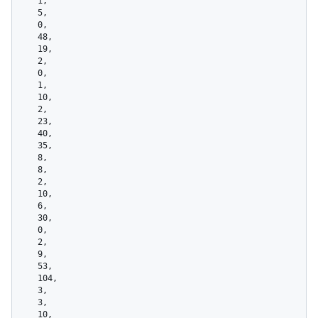
    1,

    5,

    0,

    48,

    19,

    2,

    0,

    1,

    10,

    2,

    23,

    40,

    35,

    8,

    8,

    2,

    10,

    6,

    30,

    0,

    2,

    9,

    53,

    104,

    3,

    3,

    10,
