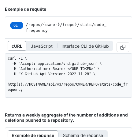
Exemple de requête
/repos
/{owner}
/{repo}
/stats
/code_
GET
frequency
cURL
JavaScript
Interface CLI de GitHub
curl -L \

  -H "Accept: application/vnd.github+json" \

  -H "Authorization: Bearer <YOUR-TOKEN>" \

  -H "X-GitHub-Api-Version: 2022-11-28" \

http(s)://HOSTNAME/api/v3/repos/OWNER/REPO/stats/code_fr
equency
Returns a weekly aggregate of the number of additions and
deletions pushed to a repository.
Exemple de réponse
Schéma de réponse