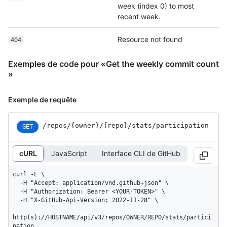
week (index 0) to most
recent week.
Resource not found
404
Exemples de code pour «Get the weekly commit count
»
Exemple de requête
/repos
/{owner}
/{repo}
/stats
/participation
GET
cURL
JavaScript
Interface CLI de GitHub
curl -L \

  -H "Accept: application/vnd.github+json" \

  -H "Authorization: Bearer <YOUR-TOKEN>" \

  -H "X-GitHub-Api-Version: 2022-11-28" \

http(s)://HOSTNAME/api/v3/repos/OWNER/REPO/stats/partici
pation