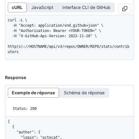
cURL
JavaScript
Interface CLI de GitHub
curl -L \

  -H "Accept: application/vnd.github+json" \

  -H "Authorization: Bearer <YOUR-TOKEN>" \

  -H "X-GitHub-Api-Version: 2022-11-28" \

http(s)://HOSTNAME/api/v3/repos/OWNER/REPO/stats/contrib
utors
Response
Exemple de réponse
Schéma de réponse
Status: 200
[

  {

    "author": {

      "login": "octocat",
