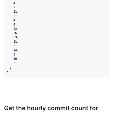
    4,

    7,

    11,

    21,

    4,

    4,

    22,

    26,

    63,

    11,

    2,

    14,

    1,

    10,

    3

  ]

}
Get the hourly commit count for