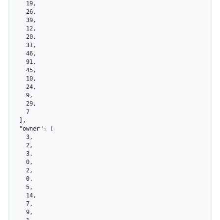
    19,

    26,

    39,

    12,

    20,

    31,

    46,

    91,

    45,

    10,

    24,

    9,

    29,

    7

  ],

  "owner": [

    3,

    2,

    3,

    0,

    2,

    0,

    5,

    14,

    7,

    9,
