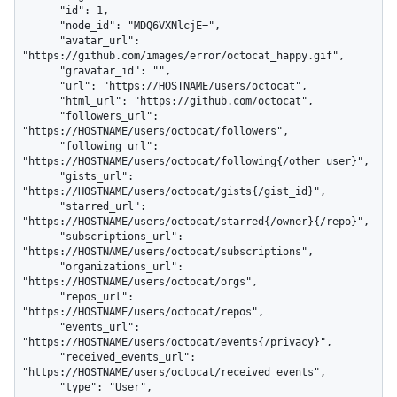
      "id": 1,

      "node_id": "MDQ6VXNlcjE=",

      "avatar_url": 
"https://github.com/images/error/octocat_happy.gif",

      "gravatar_id": "",

      "url": "https://HOSTNAME/users/octocat",

      "html_url": "https://github.com/octocat",

      "followers_url": 
"https://HOSTNAME/users/octocat/followers",

      "following_url": 
"https://HOSTNAME/users/octocat/following{/other_user}",

      "gists_url": 
"https://HOSTNAME/users/octocat/gists{/gist_id}",

      "starred_url": 
"https://HOSTNAME/users/octocat/starred{/owner}{/repo}",

      "subscriptions_url": 
"https://HOSTNAME/users/octocat/subscriptions",

      "organizations_url": 
"https://HOSTNAME/users/octocat/orgs",

      "repos_url": 
"https://HOSTNAME/users/octocat/repos",

      "events_url": 
"https://HOSTNAME/users/octocat/events{/privacy}",

      "received_events_url": 
"https://HOSTNAME/users/octocat/received_events",

      "type": "User",
