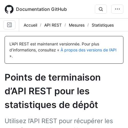
Skip
to
Documentation GitHub
main
content
Accueil
API REST
Mesures
Statistiques
Nom, Type,
Nom, Type,
Nom, Type,
Nom, Type,
Nom, Type,
Nom, Type,
Nom, Type,
Nom, Type,
Nom, Type,
Nom, Type,
Description
Description
Description
Description
Description
Description
Description
Description
Description
Description
L’API REST est maintenant versionnée.
Pour plus
d’informations, consultez «
À propos des versions de l’API
».
Points de terminaison
d’API REST pour les
statistiques de dépôt
Utilisez l’API REST pour récupérer les