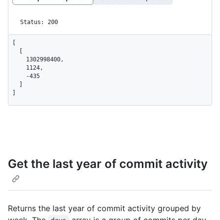
Status: 200
[

  [

    1302998400,

    1124,

    -435

  ]

]
Get the last year of commit activity
Returns the last year of commit activity grouped by
week. The
array is a group of commits per day,