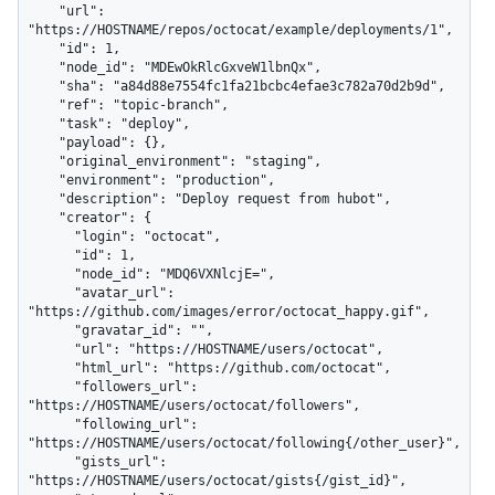
    "url": 
"https://HOSTNAME/repos/octocat/example/deployments/1",

    "id": 1,

    "node_id": "MDEwOkRlcGxveW1lbnQx",

    "sha": "a84d88e7554fc1fa21bcbc4efae3c782a70d2b9d",

    "ref": "topic-branch",

    "task": "deploy",

    "payload": {},

    "original_environment": "staging",

    "environment": "production",

    "description": "Deploy request from hubot",

    "creator": {

      "login": "octocat",

      "id": 1,

      "node_id": "MDQ6VXNlcjE=",

      "avatar_url": 
"https://github.com/images/error/octocat_happy.gif",

      "gravatar_id": "",

      "url": "https://HOSTNAME/users/octocat",

      "html_url": "https://github.com/octocat",

      "followers_url": 
"https://HOSTNAME/users/octocat/followers",

      "following_url": 
"https://HOSTNAME/users/octocat/following{/other_user}",

      "gists_url": 
"https://HOSTNAME/users/octocat/gists{/gist_id}",
