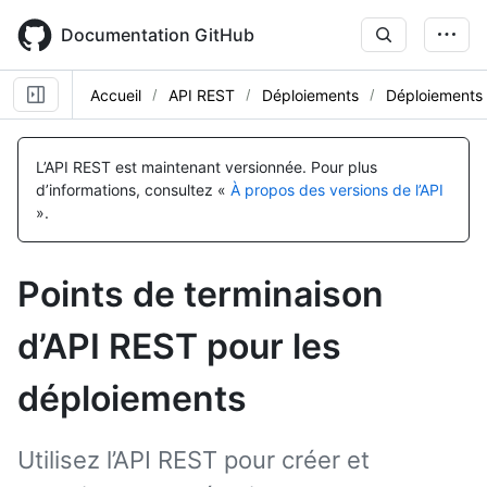
Skip
to
Documentation GitHub
main
content
Accueil
API REST
Déploiements
Déploiements
Nom, Type,
Nom, Type,
Nom, Type,
Nom, Type,
Nom, Type,
Nom, Type,
Nom, Type,
Nom, Type,
Nom, Type,
Nom, Type,
Description
Description
Description
Description
Description
Description
Description
Description
Description
Description
L’API REST est maintenant versionnée.
Pour plus
d’informations, consultez «
À propos des versions de l’API
».
Points de terminaison
d’API REST pour les
déploiements
Utilisez l’API REST pour créer et