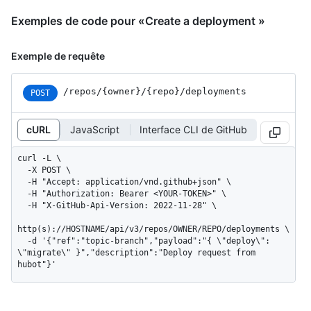
Exemples de code pour «Create a deployment »
Exemple de requête
/repos
/{owner}
/{repo}
/deployments
POST
cURL
JavaScript
Interface CLI de GitHub
curl -L \

  -X POST \

  -H "Accept: application/vnd.github+json" \

  -H "Authorization: Bearer <YOUR-TOKEN>" \

  -H "X-GitHub-Api-Version: 2022-11-28" \

http(s)://HOSTNAME/api/v3/repos/OWNER/REPO/deployments \

  -d '{"ref":"topic-branch","payload":"{ \"deploy\": 
\"migrate\" }","description":"Deploy request from 
hubot"}'