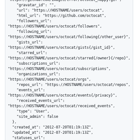
    "gravatar_id": "",

    "url": "https://HOSTNAME/users/octocat",

    "html_url": "https://github.com/octocat",

    "followers_url": 
"https://HOSTNAME/users/octocat/followers",

    "following_url": 
"https://HOSTNAME/users/octocat/following{/other_user}",

    "gists_url": 
"https://HOSTNAME/users/octocat/gists{/gist_id}",

    "starred_url": 
"https://HOSTNAME/users/octocat/starred{/owner}{/repo}",

    "subscriptions_url": 
"https://HOSTNAME/users/octocat/subscriptions",

    "organizations_url": 
"https://HOSTNAME/users/octocat/orgs",

    "repos_url": "https://HOSTNAME/users/octocat/repos",

    "events_url": 
"https://HOSTNAME/users/octocat/events{/privacy}",

    "received_events_url": 
"https://HOSTNAME/users/octocat/received_events",

    "type": "User",

    "site_admin": false

  },

  "created_at": "2012-07-20T01:19:13Z",

  "updated_at": "2012-07-20T01:19:13Z",

  "statuses_url": 