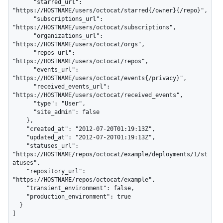
      "starred_url": 
"https://HOSTNAME/users/octocat/starred{/owner}{/repo}",

      "subscriptions_url": 
"https://HOSTNAME/users/octocat/subscriptions",

      "organizations_url": 
"https://HOSTNAME/users/octocat/orgs",

      "repos_url": 
"https://HOSTNAME/users/octocat/repos",

      "events_url": 
"https://HOSTNAME/users/octocat/events{/privacy}",

      "received_events_url": 
"https://HOSTNAME/users/octocat/received_events",

      "type": "User",

      "site_admin": false

    },

    "created_at": "2012-07-20T01:19:13Z",

    "updated_at": "2012-07-20T01:19:13Z",

    "statuses_url": 
"https://HOSTNAME/repos/octocat/example/deployments/1/st
atuses",

    "repository_url": 
"https://HOSTNAME/repos/octocat/example",

    "transient_environment": false,

    "production_environment": true

  }

]