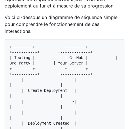
déploiement au fur et à mesure de sa progression.
Voici ci-dessous un diagramme de séquence simple
pour comprendre le fonctionnement de ces
interactions.
+---------+             +--------+            
+-----------+        +-------------+

| Tooling |             | GitHub |            | 
3rd Party |        | Your Server |

+---------+             +--------+            
+-----------+        +-------------+

     |                      |                       
|                     |

     |  Create Deployment   |                       
|                     |

     |--------------------->|                       
|                     |

     |                      |                       
|                     |

     |  Deployment Created  |                       
|                     |
