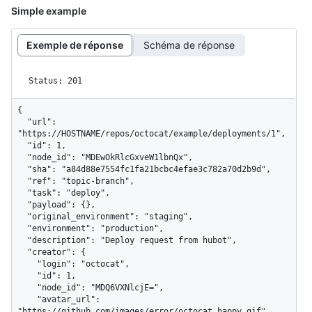
Simple example
Exemple de réponse
Schéma de réponse
Status: 201
{

  "url": 
"https://HOSTNAME/repos/octocat/example/deployments/1",

  "id": 1,

  "node_id": "MDEwOkRlcGxveW1lbnQx",

  "sha": "a84d88e7554fc1fa21bcbc4efae3c782a70d2b9d",

  "ref": "topic-branch",

  "task": "deploy",

  "payload": {},

  "original_environment": "staging",

  "environment": "production",

  "description": "Deploy request from hubot",

  "creator": {

    "login": "octocat",

    "id": 1,

    "node_id": "MDQ6VXNlcjE=",

    "avatar_url": 
"https://github.com/images/error/octocat_happy.gif",
