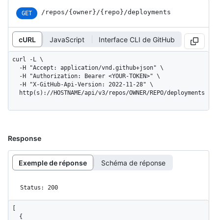
/repos
/{owner}
/{repo}
/deployments
GET
cURL
JavaScript
Interface CLI de GitHub
curl -L \

  -H "Accept: application/vnd.github+json" \

  -H "Authorization: Bearer <YOUR-TOKEN>" \

  -H "X-GitHub-Api-Version: 2022-11-28" \

  http(s)://HOSTNAME/api/v3/repos/OWNER/REPO/deployments
Response
Exemple de réponse
Schéma de réponse
Status: 200
[

  {
