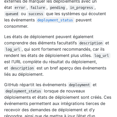
externes de marquer les déploiements avec un
état
,
,
,
,
error
failure
pending
in_progress
ou
que les systèmes qui écoutent
queued
success
les événements
peuvent
deployment_status
consommer.
Les états de déploiement peuvent également
comprendre des éléments facultatifs
et
description
, qui sont fortement recommandés, car ils
log_url
rendent les états de déploiement plus utiles.
log_url
est l’URL complète du résultat du déploiement,
et
est un bref aperçu des événements
description
liés au déploiement.
GitHub répartit les événements
et
deployment
lorsque de nouveaux
deployment_status
déploiements et états de déploiement sont créés. Ces
événements permettent aux intégrations tierces de
recevoir des demandes de déploiement et d’y
répondre, ainsi que de mettre à jour l’état d’un