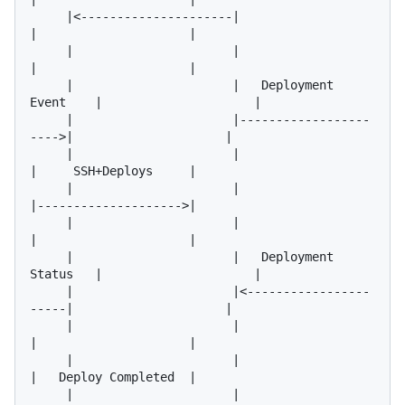
     |<---------------------|                       
|                     |

     |                      |                       
|                     |

     |                      |   Deployment 
Event    |                     |

     |                      |------------------
---->|                     |

     |                      |                       
|     SSH+Deploys     |

     |                      |                       
|-------------------->|

     |                      |                       
|                     |

     |                      |   Deployment 
Status   |                     |

     |                      |<-----------------
-----|                     |

     |                      |                       
|                     |

     |                      |                       
|   Deploy Completed  |

     |                      |                       