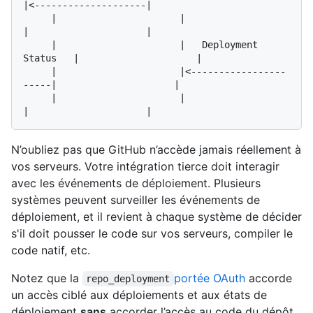
|<--------------------|

     |                      |                       
|                     |

     |                      |   Deployment 
Status   |                     |

     |                      |<-----------------
-----|                     |

     |                      |                       
N’oubliez pas que GitHub n’accède jamais réellement à
vos serveurs. Votre intégration tierce doit interagir
avec les événements de déploiement. Plusieurs
systèmes peuvent surveiller les événements de
déploiement, et il revient à chaque système de décider
s'il doit pousser le code sur vos serveurs, compiler le
code natif, etc.
Notez que la
portée OAuth
accorde
repo_deployment
un accès ciblé aux déploiements et aux états de
déploiement
sans
accorder l’accès au code du dépôt,