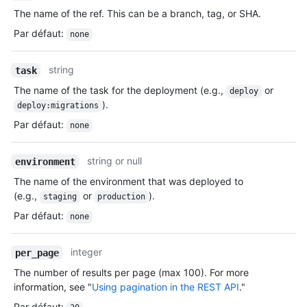
The name of the ref. This can be a branch, tag, or SHA.
Par défaut
:
none
string
task
The name of the task for the deployment (e.g.,
or
deploy
).
deploy:migrations
Par défaut
:
none
string or null
environment
The name of the environment that was deployed to
(e.g.,
or
).
staging
production
Par défaut
:
none
integer
per_page
The number of results per page (max 100). For more
information, see "
Using pagination in the REST API
."
Par défaut
: