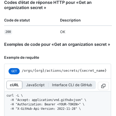
Codes d’état de réponse HTTP pour «Get an
organization secret »
Code de statut
Description
OK
200
Exemples de code pour «Get an organization secret »
Exemple de requête
/orgs
/{org}
/actions
/secrets
/{secret_
name}
GET
cURL
JavaScript
Interface CLI de GitHub
curl -L \

  -H "Accept: application/vnd.github+json" \

  -H "Authorization: Bearer <YOUR-TOKEN>" \

  -H "X-GitHub-Api-Version: 2022-11-28" \
