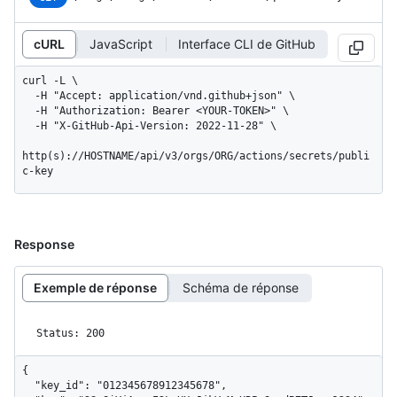
cURL
JavaScript
Interface CLI de GitHub
curl -L \

  -H "Accept: application/vnd.github+json" \

  -H "Authorization: Bearer <YOUR-TOKEN>" \

  -H "X-GitHub-Api-Version: 2022-11-28" \

http(s)://HOSTNAME/api/v3/orgs/ORG/actions/secrets/publi
c-key
Response
Exemple de réponse
Schéma de réponse
Status: 200
{

  "key_id": "012345678912345678",
