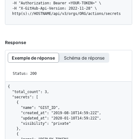
  -H "Authorization: Bearer <YOUR-TOKEN>" \

  -H "X-GitHub-Api-Version: 2022-11-28" \

  http(s)://HOSTNAME/api/v3/orgs/ORG/actions/secrets
Response
Exemple de réponse
Schéma de réponse
Status: 200
{

  "total_count": 3,

  "secrets": [

    {

      "name": "GIST_ID",

      "created_at": "2019-08-10T14:59:22Z",

      "updated_at": "2020-01-10T14:59:22Z",

      "visibility": "private"

    },

    {
