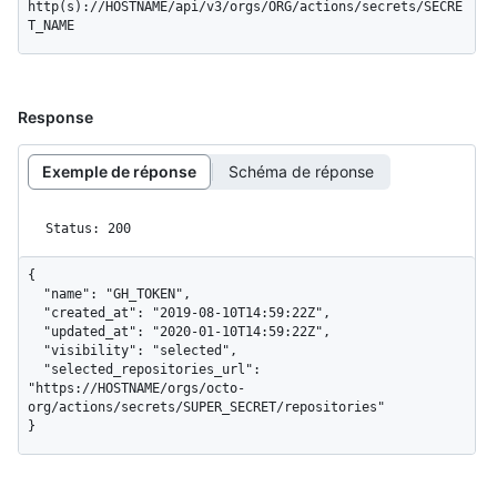
http(s)://HOSTNAME/api/v3/orgs/ORG/actions/secrets/SECRE
T_NAME
Response
Exemple de réponse
Schéma de réponse
Status: 200
{

  "name": "GH_TOKEN",

  "created_at": "2019-08-10T14:59:22Z",

  "updated_at": "2020-01-10T14:59:22Z",

  "visibility": "selected",

  "selected_repositories_url": 
"https://HOSTNAME/orgs/octo-
org/actions/secrets/SUPER_SECRET/repositories"

}