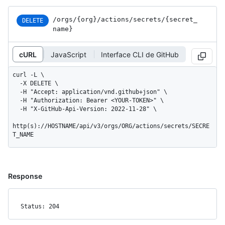
/orgs
/{org}
/actions
/secrets
/{secret_
DELETE
name}
cURL
JavaScript
Interface CLI de GitHub
curl -L \

  -X DELETE \

  -H "Accept: application/vnd.github+json" \

  -H "Authorization: Bearer <YOUR-TOKEN>" \

  -H "X-GitHub-Api-Version: 2022-11-28" \

http(s)://HOSTNAME/api/v3/orgs/ORG/actions/secrets/SECRE
T_NAME
Response
Status: 204