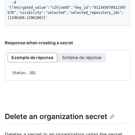
  -d 
'{"encrypted_value":"c2VjcmV0","key_id":"012345678912345
678","visibility":"selected","selected_repository_ids":
[1296269,1296280]}'
Response when creating a secret
Exemple de réponse
Schéma de réponse
Status: 201
Delete an organization secret
Deletes a secret in an organization using the secret