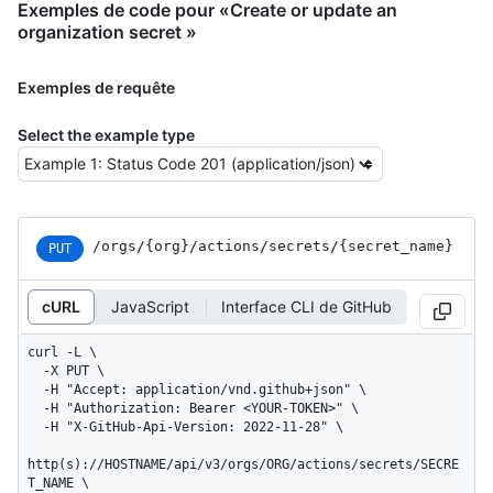
Exemples de code pour «Create or update an
organization secret »
Exemples de requête
Select the example type
/orgs
/{org}
/actions
/secrets
/{secret_
name}
PUT
cURL
JavaScript
Interface CLI de GitHub
curl -L \

  -X PUT \

  -H "Accept: application/vnd.github+json" \

  -H "Authorization: Bearer <YOUR-TOKEN>" \

  -H "X-GitHub-Api-Version: 2022-11-28" \

http(s)://HOSTNAME/api/v3/orgs/ORG/actions/secrets/SECRE
T_NAME \
