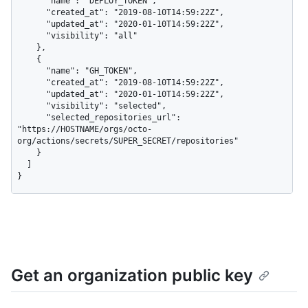
      "name": "DEPLOY_TOKEN",

      "created_at": "2019-08-10T14:59:22Z",

      "updated_at": "2020-01-10T14:59:22Z",

      "visibility": "all"

    },

    {

      "name": "GH_TOKEN",

      "created_at": "2019-08-10T14:59:22Z",

      "updated_at": "2020-01-10T14:59:22Z",

      "visibility": "selected",

      "selected_repositories_url": 
"https://HOSTNAME/orgs/octo-
org/actions/secrets/SUPER_SECRET/repositories"

    }

  ]

}
Get an organization public key