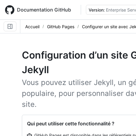
Skip
to
Documentation GitHub
Version:
Enterprise Serv
main
content
Accueil
GitHub Pages
Configurer un site avec Jek
Configuration d’un site
Jekyll
Vous pouvez utiliser Jekyll, un g
populaire, pour personnaliser d
site.
Qui peut utiliser cette fonctionnalité ?
GitHub Pages est disponible dans les référentiels 