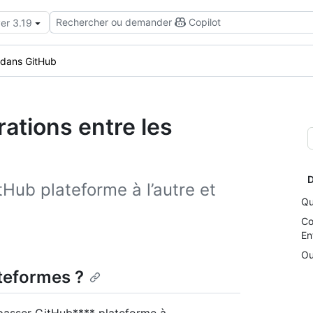
Rechercher ou demander
Copilot
er 3.19
 dans GitHub
rations entre les
D
tHub plateforme à l’autre et
Qu
Co
En
Ou
ateformes ?