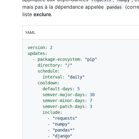
mais pas à la dépendance appelée
(corre
pandas
liste
exclure
.
YAML
version:
2
updates:
-
package-ecosystem:
"pip"
directory:
"/"
schedule:
interval:
"daily"
cooldown:
default-days:
5
semver-major-days:
30
semver-minor-days:
7
semver-patch-days:
3
include:
-
"requests"
-
"numpy"
-
"pandas*"
-
"django"