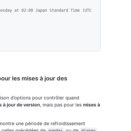
esday at 02:00 Japan Standard Time (UTC 
our les mises à jour des
son d’options pour contrôler quand
 à jour de version
, mais pas pour les
mises à
montre une période de refroidissement
t celles précédées de
ou de
,
pandas
django