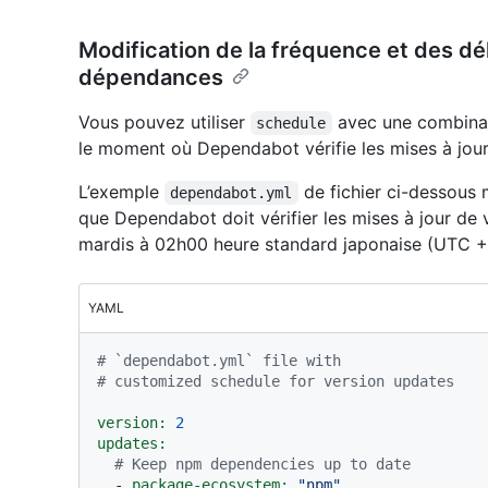
Modification de la fréquence et des dél
dépendances
Vous pouvez utiliser
avec une combinai
schedule
le moment où Dependabot vérifie les mises à jour
L’exemple
de fichier ci-dessous 
dependabot.yml
que Dependabot doit vérifier les mises à jour d
mardis à 02h00 heure standard japonaise (UTC +
YAML
# `dependabot.yml` file with
# customized schedule for version updates
version:
2
updates:
# Keep npm dependencies up to date
-
package-ecosystem:
"npm"