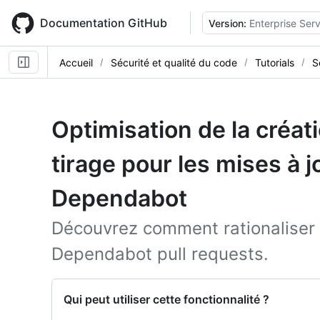
Skip
to
Documentation GitHub
Version:
Enterprise Serv
main
content
Accueil
Sécurité et qualité du code
Tutorials
S
Optimisation de la créat
tirage pour les mises à j
Dependabot
Découvrez comment rationaliser 
Dependabot pull requests.
Qui peut utiliser cette fonctionnalité ?