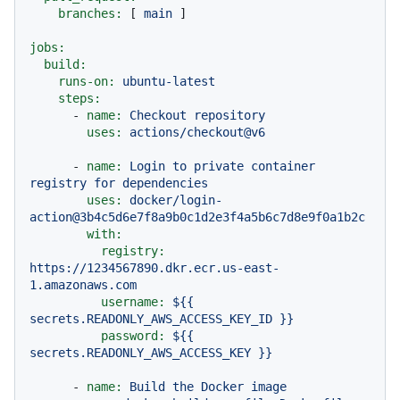
branches:
 [ 
main
 ]

jobs:
build:
runs-on:
ubuntu-latest
steps:
-
name:
Checkout
repository
uses:
actions/checkout@v6
-
name:
Login
to
private
container
registry
for
dependencies
uses:
docker/login-
action@3b4c5d6e7f8a9b0c1d2e3f4a5b6c7d8e9f0a1b2c
with:
registry:
https://1234567890.dkr.ecr.us-east-
1.amazonaws.com
username:
${{
secrets.READONLY_AWS_ACCESS_KEY_ID
}}
password:
${{
secrets.READONLY_AWS_ACCESS_KEY
}}
-
name:
Build
the
Docker
image