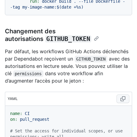
run:
docker
build
.
--file
Dockerfile
-
-tag
my-image-name:$(date
+%s)
Changement des
autorisations
GITHUB_TOKEN
Par défaut, les workflows GitHub Actions déclenchés
par Dependabot reçoivent un
avec des
GITHUB_TOKEN
autorisations en lecture seule. Vous pouvez utiliser la
clé
dans votre workflow afin
permissions
d’augmenter l’accès pour le jeton :
YAML
name:
CI
on:
pull_request
# Set the access for individual scopes, or use 
permissions: write-all