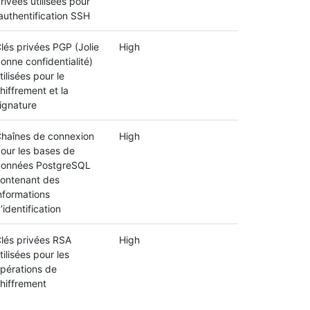
rivées utilisées pour
’authentification SSH
lés privées PGP (Jolie
High
onne confidentialité)
tilisées pour le
hiffrement et la
ignature
haînes de connexion
High
our les bases de
onnées PostgreSQL
ontenant des
nformations
’identification
lés privées RSA
High
tilisées pour les
pérations de
hiffrement