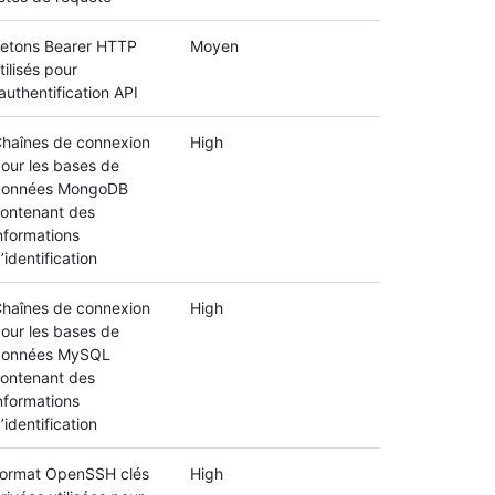
etons Bearer HTTP
Moyen
tilisés pour
'authentification API
haînes de connexion
High
our les bases de
données MongoDB
ontenant des
nformations
’identification
haînes de connexion
High
our les bases de
données MySQL
ontenant des
nformations
’identification
ormat OpenSSH clés
High