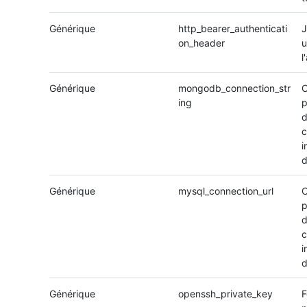
Générique
http_bearer_authenticati
J
on_header
u
l
Générique
mongodb_connection_str
C
ing
p
c
i
d
Générique
mysql_connection_url
C
p
c
i
d
Générique
openssh_private_key
F