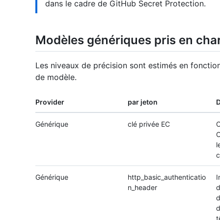
dans le cadre de GitHub Secret Protection.
Modèles génériques pris en cha
Les niveaux de précision sont estimés en fonction
de modèle.
Provider
par jeton
D
Générique
clé privée EC
C
C
l
c
Générique
http_basic_authenticatio
I
n_header
d
d
d
t