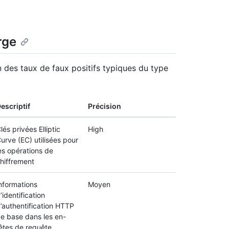
rge
 des taux de faux positifs typiques du type
escriptif
Précision
lés privées Elliptic
High
urve (EC) utilisées pour
es opérations de
hiffrement
nformations
Moyen
’identification
’authentification HTTP
e base dans les en-
êtes de requête