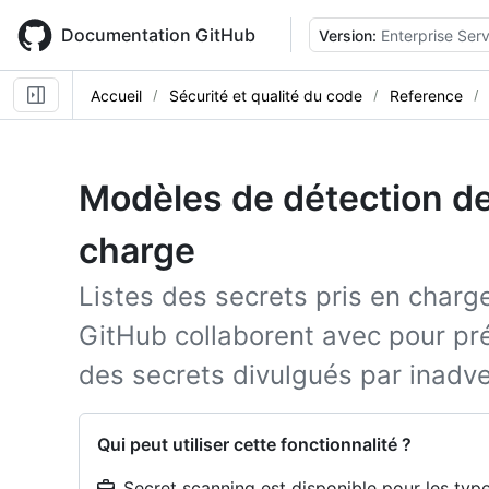
Skip
to
Documentation GitHub
Version:
Enterprise Serv
main
content
Accueil
Sécurité et qualité du code
Reference
Modèles de détection de
charge
Listes des secrets pris en charg
GitHub collaborent avec pour prév
des secrets divulgués par inadv
Qui peut utiliser cette fonctionnalité ?
Secret scanning est disponible pour les types