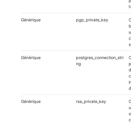
p
l
Générique
pgp_private_key
C
b
u
c
s
Générique
postgres_connection_stri
C
ng
p
d
c
i
d
Générique
rsa_private_key
C
u
o
c