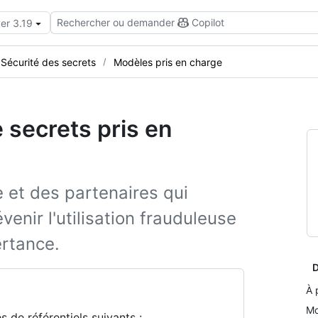
Rechercher ou demander
Copilot
er 3.19
Sécurité des secrets
Modèles pris en charge
 secrets pris en
e et des partenaires qui
enir l'utilisation frauduleuse
ertance.
D
À 
Mo
 de référentiels suivants :