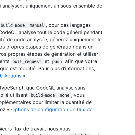
ui analysent uniquement un sous-ensemble de
, pour des langages
build-mode: manual
, CodeQL analyse tout le code généré pendant
antité de code analysée, générez uniquement le
vos propres étapes de génération dans un
os propres étapes de génération et utiliser
ments
et
afin que votre
pull_request
push
ue est modifié. Pour plus d’informations,
ub Actions
».
t TypeScript, que CodeQL analyse sans
ilé utilisant
, vous
build-mode: none
plémentaires pour limiter la quantité de
tez «
Options de configuration de flux de
eurs flux de travail, nous vous