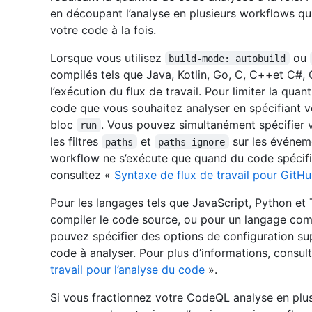
en découpant l’analyse en plusieurs workflows q
votre code à la fois.
Lorsque vous utilisez
ou
build-mode: autobuild
compilés tels que Java, Kotlin, Go, C, C++et C#
l’exécution du flux de travail. Pour limiter la qu
code que vous souhaitez analyser en spécifiant 
bloc
. Vous pouvez simultanément spécifier v
run
les filtres
et
sur les événe
paths
paths-ignore
workflow ne s’exécute que quand du code spécifiq
consultez «
Syntaxe de flux de travail pour GitH
Pour les langages tels que JavaScript, Python e
compiler le code source, ou pour un langage comp
pouvez spécifier des options de configuration sup
code à analyser. Pour plus d’informations, consul
travail pour l’analyse du code
».
Si vous fractionnez votre CodeQL analyse en plusi