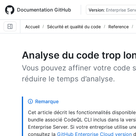
Skip
to
Documentation GitHub
Version:
Enterprise Serv
main
content
Accueil
Sécurité et qualité du code
Reference
Analyse du code trop lo
Vous pouvez affiner votre code 
réduire le temps d’analyse.
Remarque
Cet article décrit les fonctionnalités disponibl
bundle associé CodeQL CLI inclus dans la versi
Enterprise Server. Si votre entreprise utilise u
consultez la
GitHub Enterprise Cloud version
d