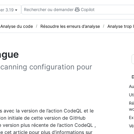
Rechercher ou demander
Copilot
er 3.19
Analyse du code
Résoudre les erreurs d’analyse
Analyse trop 
ngue
scanning configuration pour
D
Au
Ut
Ré
wo
es avec la version de l’action CodeQL et le
on initiale de cette version de GitHub
Ex
ne version plus récente de l’action CodeQL ,
Vé
e cet article pour plus d’informations sur