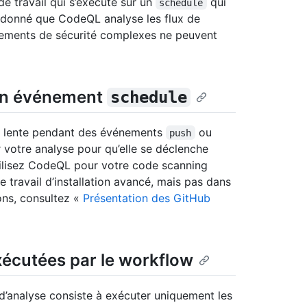
e travail qui s’exécute sur un
qui
schedule
nt donné que CodeQL analyse les flux de
ements de sécurité complexes ne peuvent
un événement
schedule
st lente pendant des événements
ou
push
ir votre analyse pour qu’elle se déclenche
utilisez CodeQL pour votre code scanning
 travail d’installation avancé, mais pas dans
ions, consultez «
Présentation des GitHub
exécutées par le workflow
d’analyse consiste à exécuter uniquement les