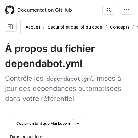
Skip
to
Documentation GitHub
main
content
Accueil
Sécurité et qualité du code
Concepts
À propos du fichier
dependabot.yml
Contrôle les
mises à
dependabot.yml
jour des dépendances automatisées
dans votre référentiel.
Copier en tant que Markdown
Dans cet article