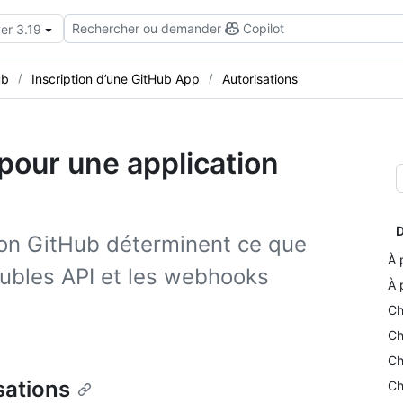
Rechercher ou demander
Copilot
er 3.19
ub
Inscription d’une GitHub App
Autorisations
pour une application
D
tion GitHub déterminent ce que
À 
tHubles API et les webhooks
À 
Ch
Ch
Ch
sations
Ch