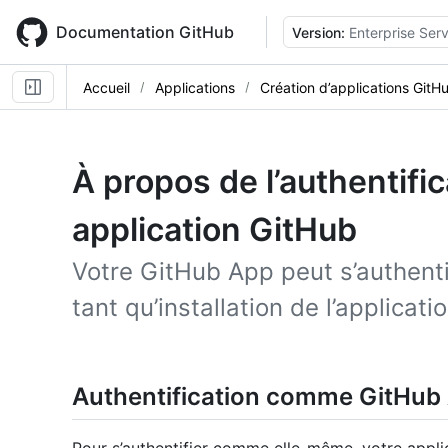
Skip
to
Documentation GitHub
Version:
Enterprise Serv
main
content
Accueil
Applications
Création d’applications GitH
À propos de l’authentifi
application GitHub
Votre GitHub App peut s’authenti
tant qu’installation de l’applicati
Authentification comme GitHub