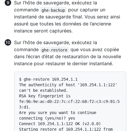
Sur l’hôte de sauvegarde, exécutez la
commande
pour capturer un
ghe-backup
instantané de sauvegarde final. Vous serez ainsi
assuré que toutes les données de l’ancienne
instance seront capturées.
Sur l’hôte de sauvegarde, exécutez la
commande
que vous avez copiée
ghe-restore
dans l’écran d’état de restauration de la nouvelle
instance pour restaurer le dernier instantané.
$ 
ghe-restore 169.254.1.1
The authenticity of host '169.254.1.1:122' 
can't be established.

RSA key fingerprint is 
fe:96:9e:ac:d0:22:7c:cf:22:68:f2:c3:c9:81:5
3:d1.

Are you sure you want to continue 
connecting (yes/no)? yes

Connect 169.254.1.1:122 OK (v2.0.0)

Starting restore of 169.254.1.1:122 from 