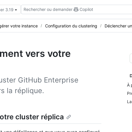
Rechercher ou demander
Copilot
er 3.19
 gérer votre instance
Configuration du clustering
Déclencher un
ment vers votre
D
luster GitHub Enterprise
À 
s la réplique.
Pr
La
tre cluster réplica