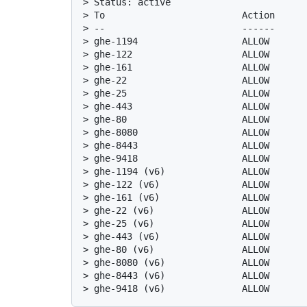
> 
Status: active
> 
To                         Action     
> 
--                         ------     
> 
ghe-1194                   ALLOW      
> 
ghe-122                    ALLOW      
> 
ghe-161                    ALLOW      
> 
ghe-22                     ALLOW      
> 
ghe-25                     ALLOW      
> 
ghe-443                    ALLOW      
> 
ghe-80                     ALLOW      
> 
ghe-8080                   ALLOW      
> 
ghe-8443                   ALLOW      
> 
ghe-9418                   ALLOW      
> 
ghe-1194 (v6)              ALLOW      
> 
ghe-122 (v6)               ALLOW      
> 
ghe-161 (v6)               ALLOW      
> 
ghe-22 (v6)                ALLOW      
> 
ghe-25 (v6)                ALLOW      
> 
ghe-443 (v6)               ALLOW      
> 
ghe-80 (v6)                ALLOW      
> 
ghe-8080 (v6)              ALLOW      
> 
ghe-8443 (v6)              ALLOW      
> 
ghe-9418 (v6)              ALLOW      