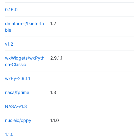
0.16.0
dmnfarrell/tkinterta
1.2
ble
v1.2
wxWidgets/wxPyth
2.9.1.1
on-Classic
wxPy-2.9.1.1
nasa/fprime
1.3
NASA-v1.3
nucleic/cppy
1.1.0
1.1.0