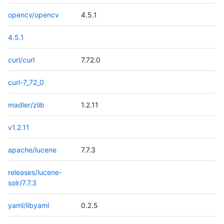
opencv/opencv
4.5.1
4.5.1
curl/curl
7.72.0
curl-7_72_0
madler/zlib
1.2.11
v1.2.11
apache/lucene
7.7.3
releases/lucene-
solr/7.7.3
yaml/libyaml
0.2.5