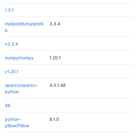
1.3.1
matplotlib/matplotli
3.3.4
b
v3.3.4
numpy/numpy
1.20.1
v1.20.1
opencv/opencv-
4.5.1.48
python
48
python-
8.1.0
pillow/Pillow