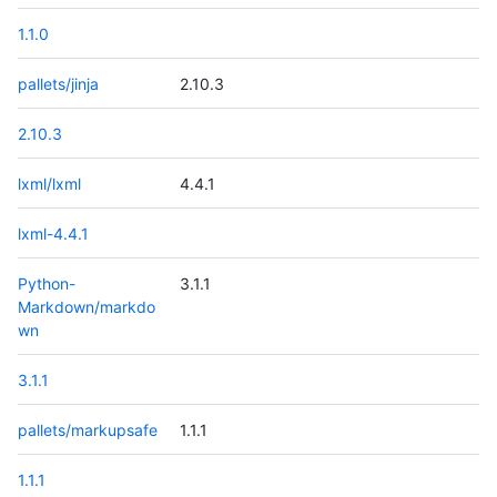
1.1.0
pallets/jinja
2.10.3
2.10.3
lxml/lxml
4.4.1
lxml-4.4.1
Python-
3.1.1
Markdown/markdo
wn
3.1.1
pallets/markupsafe
1.1.1
1.1.1