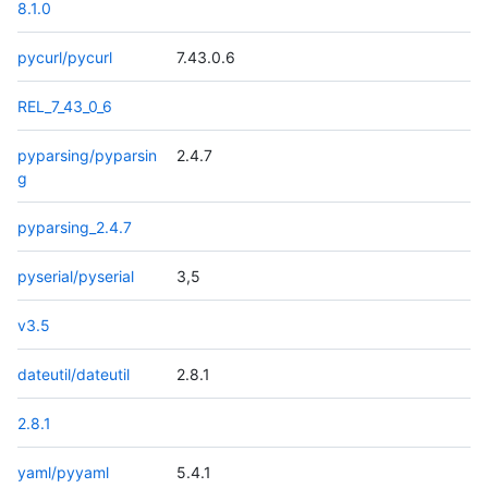
8.1.0
pycurl/pycurl
7.43.0.6
REL_7_43_0_6
pyparsing/pyparsin
2.4.7
g
pyparsing_2.4.7
pyserial/pyserial
3,5
v3.5
dateutil/dateutil
2.8.1
2.8.1
yaml/pyyaml
5.4.1