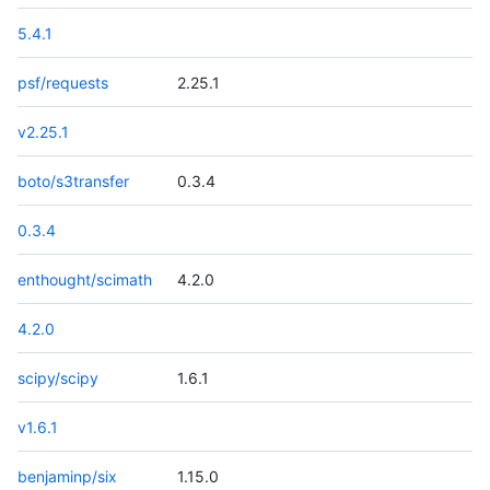
5.4.1
psf/requests
2.25.1
v2.25.1
boto/s3transfer
0.3.4
0.3.4
enthought/scimath
4.2.0
4.2.0
scipy/scipy
1.6.1
v1.6.1
benjaminp/six
1.15.0