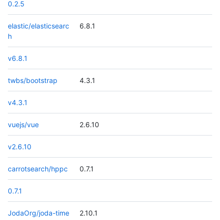
0.2.5
elastic/elasticsearc
6.8.1
h
v6.8.1
twbs/bootstrap
4.3.1
v4.3.1
vuejs/vue
2.6.10
v2.6.10
carrotsearch/hppc
0.7.1
0.7.1
JodaOrg/joda-time
2.10.1