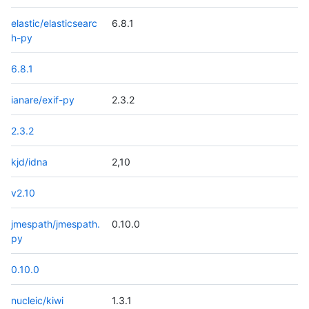
elastic/elasticsearc
6.8.1
h-py
6.8.1
ianare/exif-py
2.3.2
2.3.2
kjd/idna
2,10
v2.10
jmespath/jmespath.
0.10.0
py
0.10.0
nucleic/kiwi
1.3.1