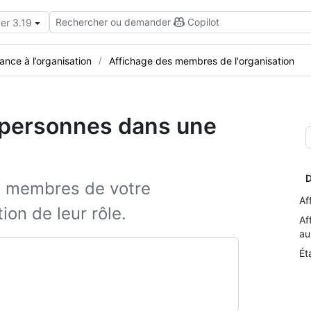
Rechercher ou demander
Copilot
er 3.19
nce à l’organisation
Affichage des membres de l'organisation
s personnes dans une
D
s membres de votre
Af
tion de leur rôle.
Af
au
Ét