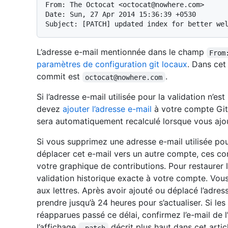
From: The Octocat <octocat@nowhere.com>

Date: Sun, 27 Apr 2014 15:36:39 +0530

L’adresse e-mail mentionnée dans le champ
From
paramètres de configuration git locaux
. Dans cet
commit est
.
octocat@nowhere.com
Si l’adresse e-mail utilisée pour la validation n
devez
ajouter l’adresse e-mail
à votre compte Git
sera automatiquement recalculé lorsque vous ajou
Si vous supprimez une adresse e-mail utilisée pou
déplacer cet e-mail vers un autre compte, ces con
votre graphique de contributions. Pour restaurer l’
validation historique exacte à votre compte. Vous
aux lettres. Après avoir ajouté ou déplacé l’adres
prendre jusqu’à 24 heures pour s’actualiser. Si les
réapparues passé ce délai, confirmez l’e-mail de l
l’affichage
décrit plus haut dans cet arti
.patch