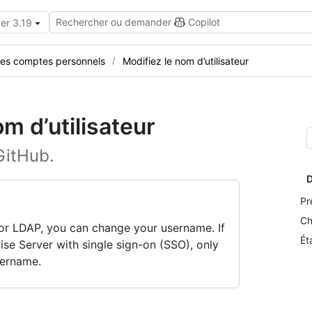
Rechercher ou demander
Copilot
er 3.19
des comptes personnels
Modifiez le nom d’utilisateur
 d’utilisateur
GitHub.
D
Pr
Ch
n or LDAP, you can change your username. If
Ét
ise Server with single sign-on (SSO), only
sername.