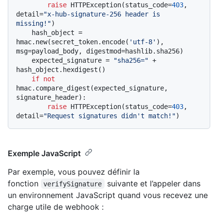
raise
 HTTPException(status_code=
403
, 
detail=
"x-hub-signature-256 header is 
missing!"
)

    hash_object = 
hmac.new(secret_token.encode(
'utf-8'
), 
msg=payload_body, digestmod=hashlib.sha256)

    expected_signature = 
"sha256="
 + 
hash_object.hexdigest()

if
not
hmac.compare_digest(expected_signature, 
signature_header):

raise
 HTTPException(status_code=
403
, 
detail=
"Request signatures didn't match!"
Exemple JavaScript
Par exemple, vous pouvez définir la
fonction
suivante et l’appeler dans
verifySignature
un environnement JavaScript quand vous recevez une
charge utile de webhook :