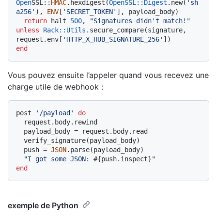
Open
SSL::
HMAC
.hexdigest(
OpenSSL::Digest
.new(
'sh
a256'
), 
ENV
[
'SECRET_TOKEN'
], payload_body)

return
 halt 
500
, 
"Signatures didn't match!"
unless
Rack
:
:Utils
.secure_compare(signature, 
request.env[
'HTTP_X_HUB_SIGNATURE_256'
end
Vous pouvez ensuite l’appeler quand vous recevez une
charge utile de webhook :
post 
'/payload'
do
  request.body.rewind

  payload_body = request.body.read

  verify_signature(payload_body)

  push = 
JSON
.parse(payload_body)

"I got some JSON: 
#{push.inspect}
"
end
exemple de Python