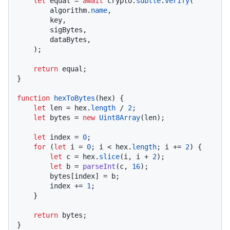
let
 equal = 
await
 crypto.
subtle
.
verify
(

        algorithm.
name
,

        key,

        sigBytes,

        dataBytes,

    );

return
 equal;

}

function
hexToBytes
(
hex
) {

let
 len = hex.
length
 / 
2
;

let
 bytes = 
new
Uint8Array
(len);

let
 index = 
0
;

for
 (
let
 i = 
0
; i < hex.
length
; i += 
2
) {

let
 c = hex.
slice
(i, i + 
2
);

let
 b = 
parseInt
(c, 
16
);

        bytes[index] = b;

        index += 
1
;

    }

return
 bytes;
