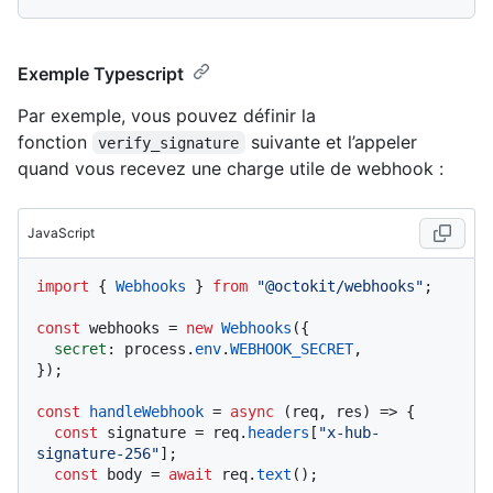
Exemple Typescript
Par exemple, vous pouvez définir la
fonction
suivante et l’appeler
verify_signature
quand vous recevez une charge utile de webhook :
JavaScript
import
 { 
Webhooks
 } 
from
"@octokit/webhooks"
;

const
 webhooks = 
new
Webhooks
({

secret
: process.
env
.
WEBHOOK_SECRET
,

});

const
handleWebhook
 = 
async
 (
req, res
) => {

const
 signature = req.
headers
[
"x-hub-
signature-256"
];

const
 body = 
await
 req.
text
();
