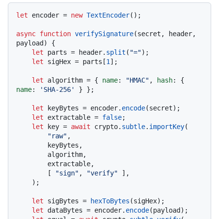
let
 encoder = 
new
TextEncoder
();

async
function
verifySignature
(
secret, header, 
payload
) {

let
 parts = header.
split
(
"="
);

let
 sigHex = parts[
1
];

let
 algorithm = { 
name
: 
"HMAC"
, 
hash
: { 
name
: 
'SHA-256'
 } };

let
 keyBytes = encoder.
encode
(secret);

let
 extractable = 
false
;

let
 key = 
await
 crypto.
subtle
.
importKey
(

"raw"
,

        keyBytes,

        algorithm,

        extractable,

        [ 
"sign"
, 
"verify"
 ],

    );

let
 sigBytes = 
hexToBytes
(sigHex);

let
 dataBytes = encoder.
encode
(payload);
