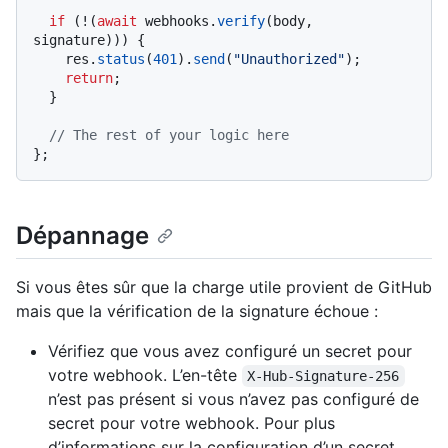
if
 (!(
await
 webhooks.
verify
(body, 
signature))) {

    res.
status
(
401
).
send
(
"Unauthorized"
);

return
;

  }

// The rest of your logic here
Dépannage
Si vous êtes sûr que la charge utile provient de GitHub
mais que la vérification de la signature échoue :
Vérifiez que vous avez configuré un secret pour
votre webhook. L’en-tête
X-Hub-Signature-256
n’est pas présent si vous n’avez pas configuré de
secret pour votre webhook. Pour plus
d’informations sur la configuration d’un secret