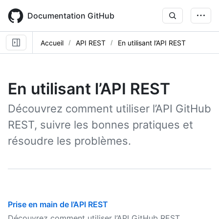
Skip
to
Documentation GitHub
main
content
Accueil
API REST
En utilisant l’API REST
En utilisant l’API REST
Découvrez comment utiliser l’API GitHub
REST, suivre les bonnes pratiques et
résoudre les problèmes.
Prise en main de l’API REST
Découvrez comment utiliser l’API GitHub REST.