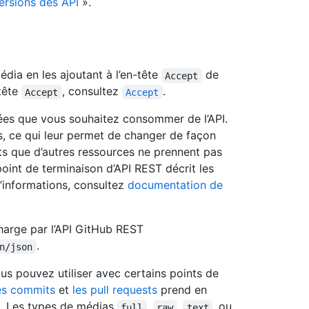
ersions des API
».
dia en les ajoutant à l’en-tête
de
Accept
-tête
, consultez
.
Accept
Accept
nées que vous souhaitez consommer de l’API.
, ce qui leur permet de changer de façon
s que d’autres ressources ne prennent pas
int de terminaison d’API REST décrit les
d’informations, consultez
documentation de
charge par l’API GitHub REST
.
n/json
us pouvez utiliser avec certains points de
es commits
et
les pull requests
prend en
. Les types de médias
,
,
, ou
full
raw
text