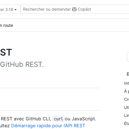
Rechercher ou demander
Copilot
er 3.18
n route
EST
I GitHub REST.
D
In
À 
Cr
Ut
Li
ub REST avec GitHub CLI,
ou JavaScript.
curl
Ét
ultez
Démarrage rapide pour l’API REST