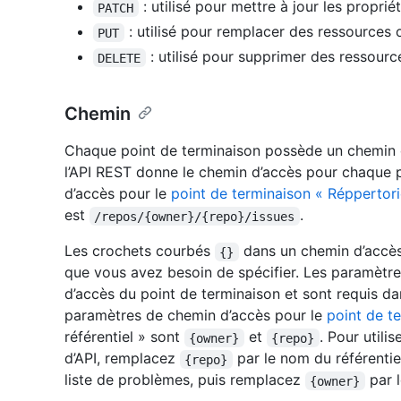
: utilisé pour mettre à jour les propri
PATCH
: utilisé pour remplacer des ressources o
PUT
: utilisé pour supprimer des ressourc
DELETE
Chemin
Chaque point de terminaison possède un chemin 
l’API REST donne le chemin d’accès pour chaque p
d’accès pour le
point de terminaison « Réppertori
est
.
/repos/{owner}/{repo}/issues
Les crochets courbés
dans un chemin d’accès
{}
que vous avez besoin de spécifier. Les paramètr
d’accès du point de terminaison et sont requis d
paramètres de chemin d’accès pour le
point de t
référentiel » sont
et
. Pour util
{owner}
{repo}
d’API, remplacez
par le nom du référenti
{repo}
liste de problèmes, puis remplacez
par l
{owner}