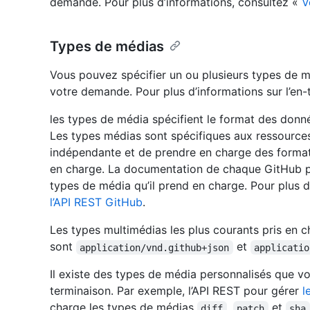
demande. Pour plus d’informations, consultez «
V
Types de médias
Vous pouvez spécifier un ou plusieurs types de mé
votre demande. Pour plus d’informations sur l’en
les types de média spécifient le format des don
Les types médias sont spécifiques aux ressources
indépendante et de prendre en charge des format
en charge. La documentation de chaque GitHub po
types de média qu’il prend en charge. Pour plus 
l’API REST GitHub
.
Les types multimédias les plus courants pris en 
sont
et
application/vnd.github+json
applicatio
Il existe des types de média personnalisés que vo
terminaison. Par exemple, l’API REST pour gérer
l
charge les types de médias
,
et
diff
patch
sha