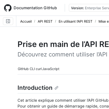
Skip
to
Documentation GitHub
Version:
Enterprise Serv
main
content
Accueil
API REST
En utilisant l’API REST
Mise e
Prise en main de l’API R
Découvrez comment utiliser l’AP
Tool navigation
GitHub CLI
curl
JavaScript
Introduction
Cet article explique comment utiliser l’API GitH
Pour obtenir un guide de démarrage rapide, cons