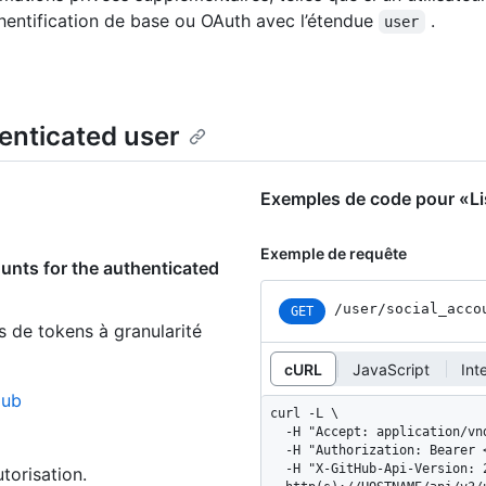
authentification de base ou OAuth avec l’étendue
.
user
henticated user
Exemples de code pour «Lis
Exemple de requête
ounts for the authenticated
/user/social_acco
GET
s de tokens à granularité
cURL
JavaScript
Int
Hub
curl -L \

  -H "Accept: application/vnd.github+json" \

  -H "Authorization: Bearer <YOUR-TOKEN>" \

  -H "X-GitHub-Api-Version: 2022-11-28" \

torisation.