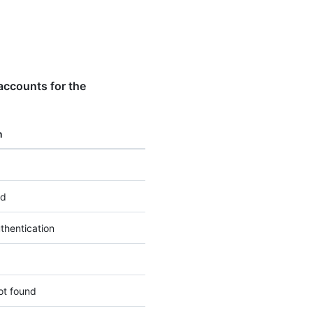
accounts for the
n
ed
thentication
ot found