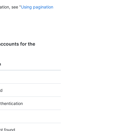
ation, see "
Using pagination
accounts for the
n
ed
thentication
ot found