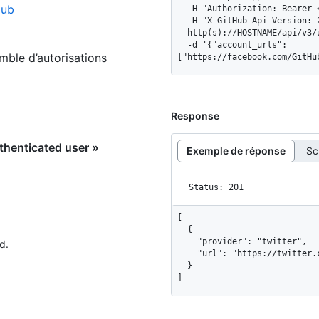
Hub
  -H "Authorization: Bearer <YOUR-TOKEN>" \

  -H "X-GitHub-Api-Version: 2022-11-28" \

  http(s)://HOSTNAME/api/v3/user/social_accounts \

  -d '{"account_urls":
emble d’autorisations
["https://facebook.com/GitHu
Response
thenticated user »
Exemple de réponse
Sc
Status: 201
[

  {

    "provider": "twitter",

d.
    "url": "https://twitter.com/github"

  }

]