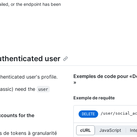
failed, or the endpoint has been
uthenticated user
Exemples de code pour «Del
enticated user's profile.
»
assic) need the
user
Exemple de requête
/user/social_a
DELETE
ccounts for the
cURL
JavaScript
Int
s de tokens à granularité