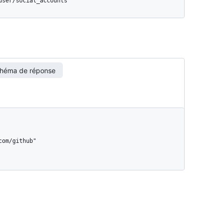
/user/social_accounts
héma de réponse