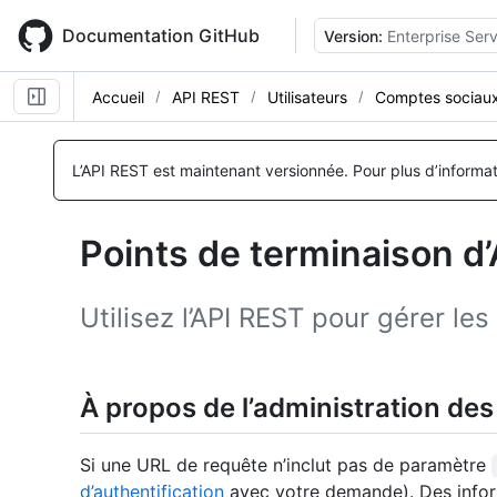
Skip
to
Documentation GitHub
Version:
Enterprise Serv
main
content
Accueil
API REST
Utilisateurs
Comptes sociau
Nom, Type,
Nom, Type,
Nom, Type,
Nom, Type,
Nom, Type,
Nom, Type,
Nom, Type,
Nom, Type,
Nom, Type,
Description
Description
Description
Description
Description
Description
Description
Description
Description
L’API REST est maintenant versionnée.
Pour plus d’informa
Points de terminaison d
Utilisez l’API REST pour gérer le
À propos de l’administration de
Si une URL de requête n’inclut pas de paramètre
d’authentification
avec votre demande). Des informa