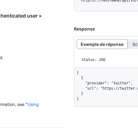
  http(s)://HOSTNAME/api/v3
thenticated user »
Response
Exemple de réponse
Sc
d.
Status: 200
[

  {

    "provider": "twitter",

    "url": "https://twitter.com/github"

  }

]
rmation, see "
Using