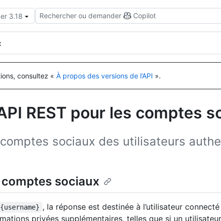
Rechercher ou demander
Copilot
er 3.18
x
tions, consultez «
À propos des versions de l’API
».
’API REST pour les comptes s
s comptes sociaux des utilisateurs authe
s comptes sociaux
, la réponse est destinée à l’utilisateur connec
{username}
tions privées supplémentaires, telles que si un utilisateur 