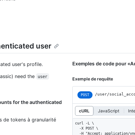
henticated user
Exemples de code pour «Add
ted user's profile.
assic) need the
user
Exemple de requête
/user/social_acc
POST
ounts for the authenticated
cURL
JavaScript
Int
s de tokens à granularité
curl -L \

  -X POST \

  -H "Accept: application/vnd.github+json" \
