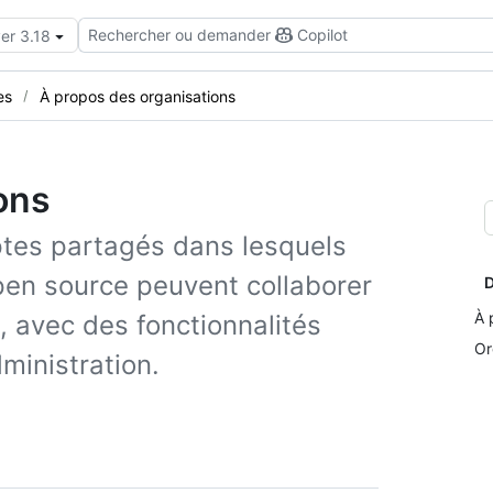
Rechercher ou demander
Copilot
er 3.18
es
À propos des organisations
ons
tes partagés dans lesquels
pen source peuvent collaborer
D
À 
, avec des fonctionnalités
Or
ministration.