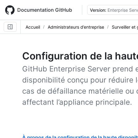
Skip
to
Documentation GitHub
Version:
Enterprise Serv
main
content
Accueil
Administrateurs d’entreprise
Surveiller et
Configuration de la haute
GitHub Enterprise Server prend
disponibilité conçu pour réduire 
cas de défaillance matérielle o
affectant l’appliance principale.
À propos de la configuration de la haute disponibi