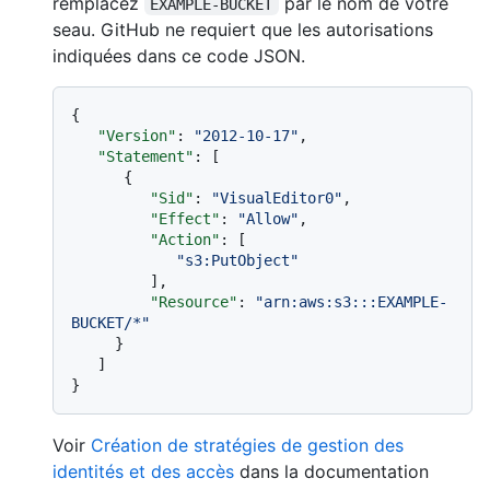
remplacez
par le nom de votre
EXAMPLE-BUCKET
seau. GitHub ne requiert que les autorisations
indiquées dans ce code JSON.
{
"Version"
:
"2012-10-17"
,
"Statement"
:
[
{
"Sid"
:
"VisualEditor0"
,
"Effect"
:
"Allow"
,
"Action"
:
[
"s3:PutObject"
]
,
"Resource"
:
"arn:aws:s3:::EXAMPLE-
BUCKET/*"
}
]
}
Voir
Création de stratégies de gestion des
identités et des accès
dans la documentation