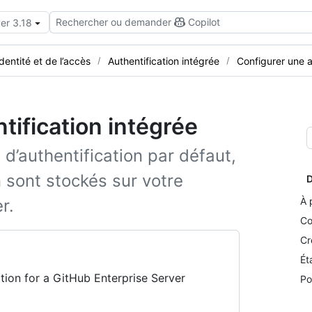
Rechercher ou demander
Copilot
er 3.18
identité et de l’accès
Authentification intégrée
Configurer une a
tification intégrée
d’authentification par défaut,
n sont stockés sur votre
D
À 
r.
Co
Cr
Ét
tion for a GitHub Enterprise Server
Po