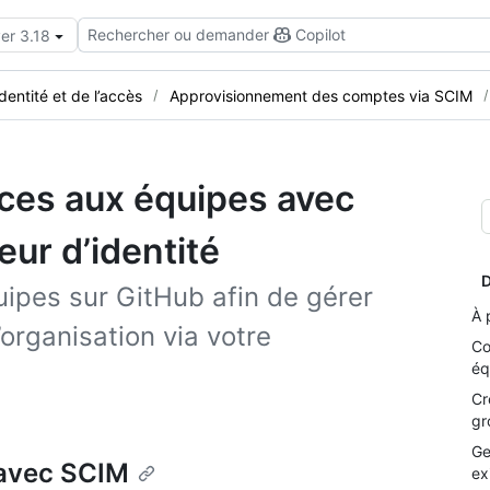
Rechercher ou demander
Copilot
er 3.18
identité et de l’accès
Approvisionnement des comptes via SCIM
ces aux équipes avec
ur d’identité
D
uipes sur GitHub afin de gérer
À 
organisation via votre
Co
éq
Cr
gr
Ge
 avec SCIM
ex