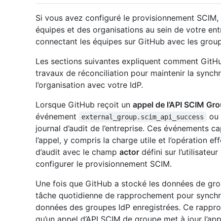
Si vous avez configuré le provisionnement SCIM,
équipes et des organisations au sein de votre entr
connectant les équipes sur GitHub avec les group
Les sections suivantes expliquent comment GitHub
travaux de réconciliation pour maintenir la sync
l’organisation avec votre IdP.
Lorsque GitHub reçoit un
appel de l’API SCIM Gr
événement
ou
external_group.scim_api_success
journal d’audit de l’entreprise. Ces événements ca
l’appel, y compris la charge utile et l’opération ef
d’audit avec le champ
actor
défini sur l’utilisateu
configurer le provisionnement SCIM.
Une fois que GitHub a stocké les données de groupe
tâche quotidienne de rapprochement pour synchro
données des groupes IdP enregistrées. Ce rappr
qu’un appel d’API SCIM de groupe met à jour l’app