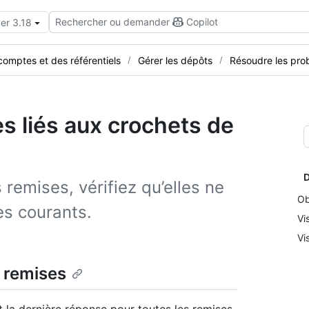
Rechercher ou demander
Copilot
er 3.18
comptes et des référentiels
Gérer les dépôts
Résoudre les pro
s liés aux crochets de
D
 remises, vérifiez qu’elles ne
Ob
es courants.
Vi
Vi
s remises