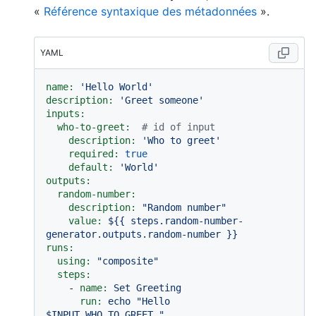
«
Référence syntaxique des métadonnées
».
YAML
name:
'Hello World'
description:
'Greet someone'
inputs:
who-to-greet:
# id of input
description:
'Who to greet'
required:
true
default:
'World'
outputs:
random-number:
description:
"Random number"
value:
${{
steps.random-number-
generator.outputs.random-number
}}
runs:
using:
"composite"
steps:
-
name:
Set
Greeting
run:
echo
"Hello 
$INPUT_WHO_TO_GREET."