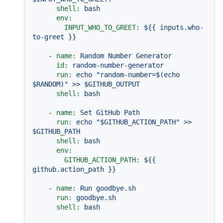
shell:
bash
env:
INPUT_WHO_TO_GREET:
${{
inputs.who-
to-greet
}}
-
name:
Random
Number
Generator
id:
random-number-generator
run:
echo
"random-number=$(echo 
$RANDOM)"
>>
$GITHUB_OUTPUT
shell:
bash
-
name:
Set
GitHub
Path
run:
echo
"$GITHUB_ACTION_PATH"
>>
$GITHUB_PATH
shell:
bash
env:
GITHUB_ACTION_PATH:
${{
github.action_path
}}
-
name:
Run
goodbye.sh
run:
goodbye.sh
shell:
bash