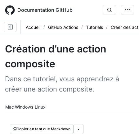
Skip
to
Documentation GitHub
main
content
Accueil
GitHub Actions
Tutoriels
Créer des act
Création d’une action
composite
Dans ce tutoriel, vous apprendrez à
créer une action composite.
Platform navigation
Mac
Windows
Linux
Copier en tant que Markdown