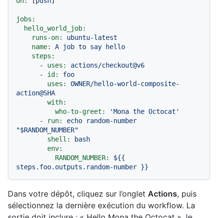
on:
 [
push
]

jobs:
hello_world_job:
runs-on:
ubuntu-latest
name:
A
job
to
say
hello
steps:
-
uses:
actions/checkout@v6
-
id:
foo
uses:
OWNER/hello-world-composite-
action@SHA
with:
who-to-greet:
'Mona the Octocat'
-
run:
echo
random-number
"$RANDOM_NUMBER"
shell:
bash
env:
RANDOM_NUMBER:
${{
steps.foo.outputs.random-number
}}
Dans votre dépôt, cliquez sur l’onglet
Actions
, puis
sélectionnez la dernière exécution du workflow. La
sortie doit inclure : « Hello Mona the Octocat », le