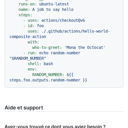
runs-on:
ubuntu-latest
name:
A
job
to
say
hello
steps:
-
uses:
actions/checkout@v6
-
id:
foo
uses:
./.github/actions/hello-world-
composite-action
with:
who-to-greet:
'Mona the Octocat'
-
run:
echo
random-number
"$RANDOM_NUMBER"
shell:
bash
env:
RANDOM_NUMBER:
${{
steps.foo.outputs.random-number
}}
Aide et support
Avez-vous trouvé ce dont vous aviez besoin ?