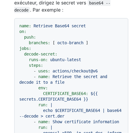
exécuteur, dirigez le secret vers
base64 --
. Par exemple :
decode
name:
Retrieve
Base64
secret
on:
push:
branches:
 [ 
octo-branch
jobs:
decode-secret:
runs-on:
ubuntu-latest
steps:
-
uses:
actions/checkout@v6
-
name:
Retrieve
the
secret
and
decode
it
to
a
file
env:
CERTIFICATE_BASE64:
${{
secrets.CERTIFICATE_BASE64
}}
run:
|

          echo $CERTIFICATE_BASE64 | base64 
-
name:
Show
certificate
information
run:
|

          openssl x509 -in cert.der -inform 