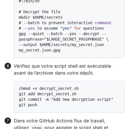
#
!/bin/sh
# 
Decrypt the file
# 
--batch to prevent interactive 
command
# 
--
yes
 to assume 
"yes"
for
 questions
gpg --quiet --batch --yes --decrypt --
passphrase="$LARGE_SECRET_PASSPHRASE" \

--output $HOME/secrets/my_secret.json 
Vérifiez que votre script shell est exécutable
avant de l’archiver dans votre dépôt.
chmod +x decrypt_secret.sh

git add decrypt_secret.sh

git commit -m "Add new decryption script"

Dans votre GitHub Actions flux de travail,
utilisez
pour appeler le script shell et
step