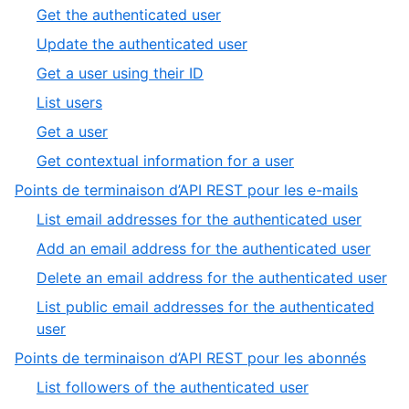
1
,
Get the authenticated user
of
1
,
Update the authenticated user
7
of
2
,
Get a user using their ID
6
of
3
,
List users
6
of
4
,
Get a user
6
of
5
,
Get contextual information for a user
6
of
6
,
Points de terminaison d’API REST pour les e-mails
6
of
2
,
List email addresses for the authenticated user
6
of
1
,
Add an email address for the authenticated user
7
of
2
,
Delete an email address for the authenticated user
4
of
3
List public email addresses for the authenticated
4
of
,
user
4
4
,
Points de terminaison d’API REST pour les abonnés
of
3
,
List followers of the authenticated user
4
of
1