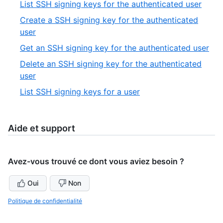
,
List SSH signing keys for the authenticated user
of
1
Create a SSH signing key for the authenticated
7
of
,
user
5
2
,
Get an SSH signing key for the authenticated user
of
3
Delete an SSH signing key for the authenticated
5
of
,
user
5
4
,
List SSH signing keys for a user
of
5
5
of
5
Aide et support
Avez-vous trouvé ce dont vous aviez besoin ?
Oui
Non
Politique de confidentialité