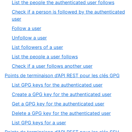
,
List the people the authenticated user follows
7
of
2
Check if a person is followed by the authenticated
8
of
,
user
8
3
,
Follow a user
of
4
,
Unfollow a user
8
of
5
,
List followers of a user
8
of
6
,
List the people a user follows
8
of
7
,
Check if a user follows another user
8
of
8
,
Points de terminaison d’API REST pour les clés GPG
8
of
4
,
List GPG keys for the authenticated user
8
of
1
,
Create a GPG key for the authenticated user
7
of
2
,
Get a GPG key for the authenticated user
5
of
3
,
Delete a GPG key for the authenticated user
5
of
4
,
List GPG keys for a user
5
of
5