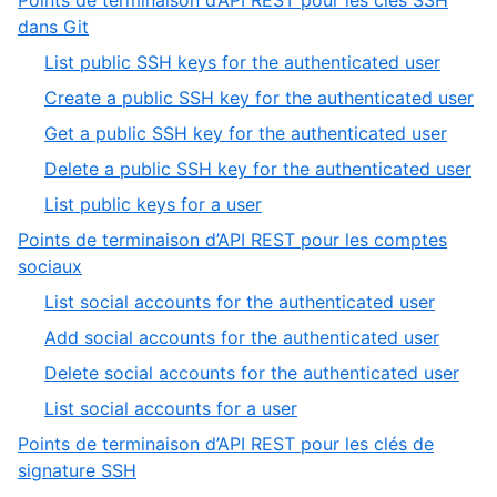
Points de terminaison d’API REST pour les clés SSH
5
of
,
dans Git
5
5
,
List public SSH keys for the authenticated user
of
1
,
Create a public SSH key for the authenticated user
7
of
2
,
Get a public SSH key for the authenticated user
5
of
3
,
Delete a public SSH key for the authenticated user
5
of
4
,
List public keys for a user
5
of
5
Points de terminaison d’API REST pour les comptes
5
of
,
sociaux
5
6
,
List social accounts for the authenticated user
of
1
,
Add social accounts for the authenticated user
7
of
2
,
Delete social accounts for the authenticated user
4
of
3
,
List social accounts for a user
4
of
4
Points de terminaison d’API REST pour les clés de
4
of
,
signature SSH
4
7