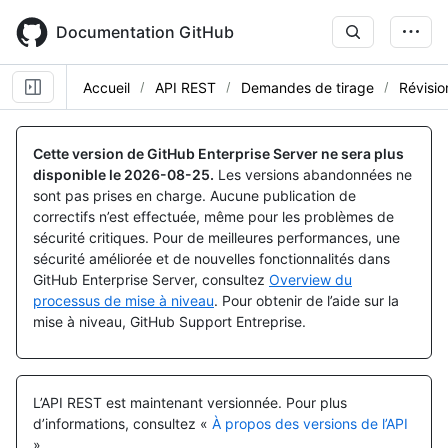
Skip
to
Documentation GitHub
main
content
Accueil
API REST
Demandes de tirage
Révisio
Nom, Type,
Nom, Type,
Nom, Type,
Nom, Type,
Nom, Type,
Nom, Type,
Nom, Type,
Nom, Type,
Nom, Type,
Nom, Type,
Nom, Type,
Nom, Type,
Nom, Type,
Nom, Type,
Nom, Type,
Nom, Type,
Nom, Type,
Nom, Type,
Nom, Type,
Nom, Type,
Nom, Type,
Nom, Type,
Description
Description
Description
Description
Description
Description
Description
Description
Description
Description
Description
Description
Description
Description
Description
Description
Description
Description
Description
Description
Description
Description
Cette version de GitHub Enterprise Server ne sera plus
disponible le
2026-08-25
.
Les versions abandonnées ne
sont pas prises en charge. Aucune publication de
correctifs n’est effectuée, même pour les problèmes de
sécurité critiques. Pour de meilleures performances, une
sécurité améliorée et de nouvelles fonctionnalités dans
GitHub Enterprise Server, consultez
Overview du
processus de mise à niveau
. Pour obtenir de l’aide sur la
mise à niveau, GitHub Support Entreprise.
L’API REST est maintenant versionnée.
Pour plus
d’informations, consultez «
À propos des versions de l’API
».