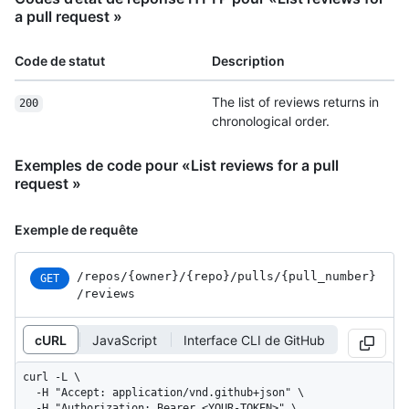
a pull request »
Code de statut
Description
The list of reviews returns in
200
chronological order.
Exemples de code pour «List reviews for a pull
request »
Exemple de requête
/repos
/{owner}
/{repo}
/pulls
/{pull_
number}
GET
/reviews
cURL
JavaScript
Interface CLI de GitHub
curl -L \

  -H "Accept: application/vnd.github+json" \

  -H "Authorization: Bearer <YOUR-TOKEN>" \
