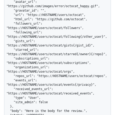
    "avatar_url": 
"https://github.com/images/error/octocat_happy.gif",

    "gravatar_id": "",

    "url": "https://HOSTNAME/users/octocat",

    "html_url": "https://github.com/octocat",

    "followers_url": 
"https://HOSTNAME/users/octocat/followers",

    "following_url": 
"https://HOSTNAME/users/octocat/following{/other_user}",

    "gists_url": 
"https://HOSTNAME/users/octocat/gists{/gist_id}",

    "starred_url": 
"https://HOSTNAME/users/octocat/starred{/owner}{/repo}",

    "subscriptions_url": 
"https://HOSTNAME/users/octocat/subscriptions",

    "organizations_url": 
"https://HOSTNAME/users/octocat/orgs",

    "repos_url": "https://HOSTNAME/users/octocat/repos",

    "events_url": 
"https://HOSTNAME/users/octocat/events{/privacy}",

    "received_events_url": 
"https://HOSTNAME/users/octocat/received_events",

    "type": "User",

    "site_admin": false

  },

  "body": "Here is the body for the review.",
