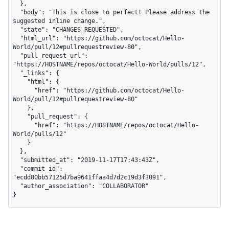
  },

  "body": "This is close to perfect! Please address the 
suggested inline change.",

  "state": "CHANGES_REQUESTED",

  "html_url": "https://github.com/octocat/Hello-
World/pull/12#pullrequestreview-80",

  "pull_request_url": 
"https://HOSTNAME/repos/octocat/Hello-World/pulls/12",

  "_links": {

    "html": {

      "href": "https://github.com/octocat/Hello-
World/pull/12#pullrequestreview-80"

    },

    "pull_request": {

      "href": "https://HOSTNAME/repos/octocat/Hello-
World/pulls/12"

    }

  },

  "submitted_at": "2019-11-17T17:43:43Z",

  "commit_id": 
"ecdd80bb57125d7ba9641ffaa4d7d2c19d3f3091",

  "author_association": "COLLABORATOR"

}