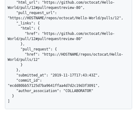
    "html_url": "https://github.com/octocat/Hello-
World/pull/12#pullrequestreview-80",

    "pull_request_url": 
"https://HOSTNAME/repos/octocat/Hello-World/pulls/12",

    "_links": {

      "html": {

        "href": "https://github.com/octocat/Hello-
World/pull/12#pullrequestreview-80"

      },

      "pull_request": {

        "href": "https://HOSTNAME/repos/octocat/Hello-
World/pulls/12"

      }

    },

    "submitted_at": "2019-11-17T17:43:43Z",

    "commit_id": 
"ecdd80bb57125d7ba9641ffaa4d7d2c19d3f3091",

    "author_association": "COLLABORATOR"

  }

]