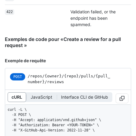
Validation failed, or the
422
endpoint has been
spammed.
Exemples de code pour «Create a review for a pull
request »
Exemple de requête
/repos
/{owner}
/{repo}
/pulls
/{pull_
POST
number}
/reviews
cURL
JavaScript
Interface CLI de GitHub
curl -L \

  -X POST \

  -H "Accept: application/vnd.github+json" \

  -H "Authorization: Bearer <YOUR-TOKEN>" \

  -H "X-GitHub-Api-Version: 2022-11-28" \
