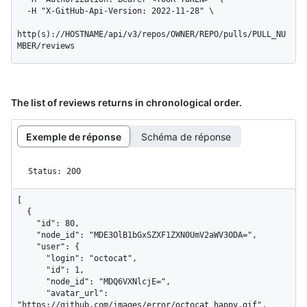
  -H "X-GitHub-Api-Version: 2022-11-28" \

http(s)://HOSTNAME/api/v3/repos/OWNER/REPO/pulls/PULL_NU
MBER/reviews
The list of reviews returns in chronological order.
Exemple de réponse
Schéma de réponse
Status: 200
[

  {

    "id": 80,

    "node_id": "MDE3OlB1bGxSZXF1ZXN0UmV2aWV3ODA=",

    "user": {

      "login": "octocat",

      "id": 1,

      "node_id": "MDQ6VXNlcjE=",

      "avatar_url": 
"https://github.com/images/error/octocat_happy.gif",
