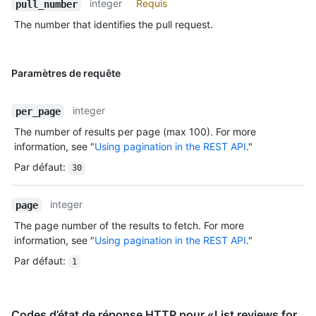
integer
Requis
pull_number
The number that identifies the pull request.
Paramètres de requête
integer
per_page
The number of results per page (max 100). For more
information, see "
Using pagination in the REST API
."
Par défaut
:
30
integer
page
The page number of the results to fetch. For more
information, see "
Using pagination in the REST API
."
Par défaut
:
1
Codes d’état de réponse HTTP pour «List reviews for