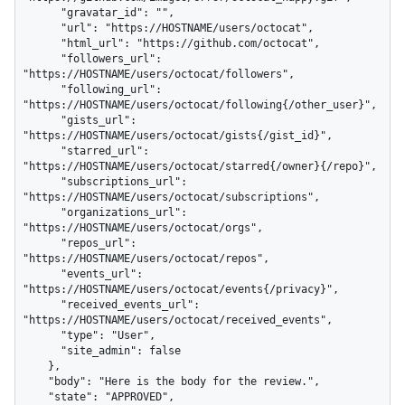
      "gravatar_id": "",

      "url": "https://HOSTNAME/users/octocat",

      "html_url": "https://github.com/octocat",

      "followers_url": 
"https://HOSTNAME/users/octocat/followers",

      "following_url": 
"https://HOSTNAME/users/octocat/following{/other_user}",

      "gists_url": 
"https://HOSTNAME/users/octocat/gists{/gist_id}",

      "starred_url": 
"https://HOSTNAME/users/octocat/starred{/owner}{/repo}",

      "subscriptions_url": 
"https://HOSTNAME/users/octocat/subscriptions",

      "organizations_url": 
"https://HOSTNAME/users/octocat/orgs",

      "repos_url": 
"https://HOSTNAME/users/octocat/repos",

      "events_url": 
"https://HOSTNAME/users/octocat/events{/privacy}",

      "received_events_url": 
"https://HOSTNAME/users/octocat/received_events",

      "type": "User",

      "site_admin": false

    },

    "body": "Here is the body for the review.",

    "state": "APPROVED",
