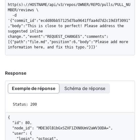
http(s)://HOSTNAME/api/v3/repos/OWNER/REPO/pulls/PULL_NU
MBER/reviews \

  -d 
'{"commit_id":"ecdd80bb57125d7ba9641ffaa4d7d2c19d3f3091"
,"body":"This is close to perfect! Please address the 
suggested inline 
change.","event":"REQUEST_CHANGES","comments":
[{"path":"file.md","position":6,"body":"Please add more 
information here, and fix this typo."}]}'
Response
Exemple de réponse
Schéma de réponse
Status: 200
{

  "id": 80,

  "node_id": "MDE3OlB1bGxSZXF1ZXN0UmV2aWV3ODA=",

  "user": {

    "login": "octocat",
