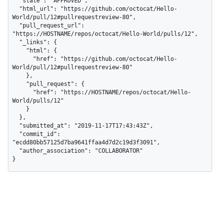
  "state": "APPROVED",

  "html_url": "https://github.com/octocat/Hello-
World/pull/12#pullrequestreview-80",

  "pull_request_url": 
"https://HOSTNAME/repos/octocat/Hello-World/pulls/12",

  "_links": {

    "html": {

      "href": "https://github.com/octocat/Hello-
World/pull/12#pullrequestreview-80"

    },

    "pull_request": {

      "href": "https://HOSTNAME/repos/octocat/Hello-
World/pulls/12"

    }

  },

  "submitted_at": "2019-11-17T17:43:43Z",

  "commit_id": 
"ecdd80bb57125d7ba9641ffaa4d7d2c19d3f3091",

  "author_association": "COLLABORATOR"

}