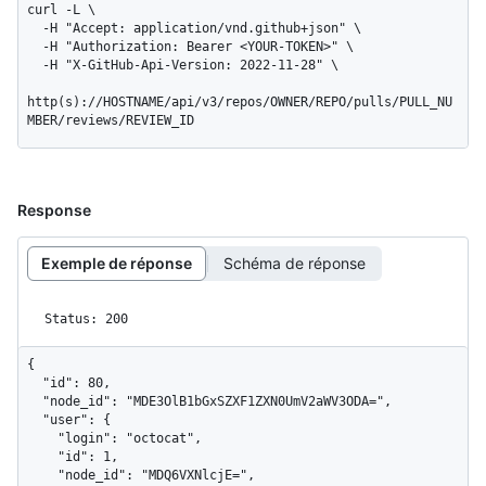
curl -L \

  -H "Accept: application/vnd.github+json" \

  -H "Authorization: Bearer <YOUR-TOKEN>" \

  -H "X-GitHub-Api-Version: 2022-11-28" \

http(s)://HOSTNAME/api/v3/repos/OWNER/REPO/pulls/PULL_NU
MBER/reviews/REVIEW_ID
Response
Exemple de réponse
Schéma de réponse
Status: 200
{

  "id": 80,

  "node_id": "MDE3OlB1bGxSZXF1ZXN0UmV2aWV3ODA=",

  "user": {

    "login": "octocat",

    "id": 1,

    "node_id": "MDQ6VXNlcjE=",
