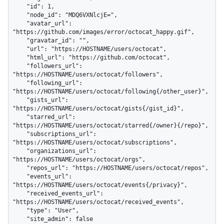
    "id": 1,

    "node_id": "MDQ6VXNlcjE=",

    "avatar_url": 
"https://github.com/images/error/octocat_happy.gif",

    "gravatar_id": "",

    "url": "https://HOSTNAME/users/octocat",

    "html_url": "https://github.com/octocat",

    "followers_url": 
"https://HOSTNAME/users/octocat/followers",

    "following_url": 
"https://HOSTNAME/users/octocat/following{/other_user}",

    "gists_url": 
"https://HOSTNAME/users/octocat/gists{/gist_id}",

    "starred_url": 
"https://HOSTNAME/users/octocat/starred{/owner}{/repo}",

    "subscriptions_url": 
"https://HOSTNAME/users/octocat/subscriptions",

    "organizations_url": 
"https://HOSTNAME/users/octocat/orgs",

    "repos_url": "https://HOSTNAME/users/octocat/repos",

    "events_url": 
"https://HOSTNAME/users/octocat/events{/privacy}",

    "received_events_url": 
"https://HOSTNAME/users/octocat/received_events",

    "type": "User",

    "site_admin": false
