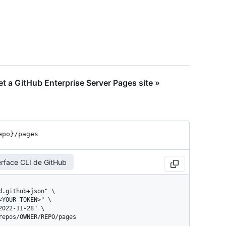
 a GitHub Enterprise Server Pages site »
epo}
/pages
erface CLI de GitHub
/repos/OWNER/REPO/pages