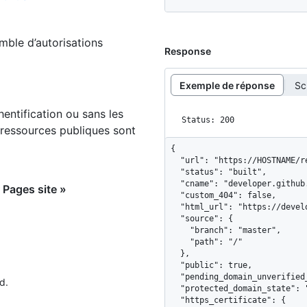
emble d’autorisations
Response
Exemple de réponse
Sc
hentification ou sans les
Status: 200
 ressources publiques sont
{

  "url": "https://HOSTNAME/repos/github/developer.github.com/pages",

  "status": "built",

  "cname": "developer.github.com",

 Pages site »
  "custom_404": false,

  "html_url": "https://developer.github.com",

  "source": {

    "branch": "master",

    "path": "/"

  },

  "public": true,

  "pending_domain_unverified_at": "2024-04-30T19:33:31Z",

d.
  "protected_domain_state": "verified",

  "https_certificate": {
