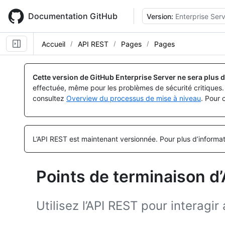
Skip
to
Documentation GitHub
Version:
Enterprise Serv
main
content
Accueil
API REST
Pages
Pages
Nom, Type,
Nom, Type,
Nom, Type,
Nom, Type,
Nom, Type,
Nom, Type,
Nom, Type,
Nom, Type,
Nom, Type,
Nom, Type,
Nom, Type,
Nom, Type,
Nom, Type,
Nom, Type,
Nom, Type,
Nom, Type,
Nom, Type,
Nom, Type,
Nom, Type,
Nom, Type,
Nom, Type,
Nom, Type,
Nom, Type,
Nom, Type,
Nom, Type,
Nom, Type,
Description
Description
Description
Description
Description
Description
Description
Description
Description
Description
Description
Description
Description
Description
Description
Description
Description
Description
Description
Description
Description
Description
Description
Description
Description
Description
Cette version de GitHub Enterprise Server ne sera plus d
effectuée, même pour les problèmes de sécurité critiques. 
consultez
Overview du processus de mise à niveau
. Pour 
L’API REST est maintenant versionnée.
Pour plus d’informa
Points de terminaison d
Utilisez l’API REST pour interagi