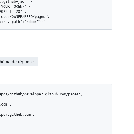
main","path":"/docs"}}'
héma de réponse