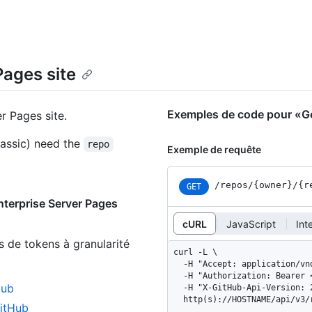
Pages site
Exemples de code pour «Get
r Pages site.
assic) need the
repo
Exemple de requête
/repos
/{owner}
/{r
GET
nterprise Server Pages
cURL
JavaScript
Int
s de tokens à granularité
curl -L \

  -H "Accept: application/vnd.github+json" \

  -H "Authorization: Bearer <YOUR-TOKEN>" \

Hub
  -H "X-GitHub-Api-Version: 2022-11-28" \

  http(s)://HOSTNAME/api/v3
GitHub