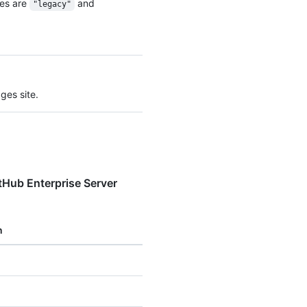
ues are
and
"legacy"
ges site.
tHub Enterprise Server
n