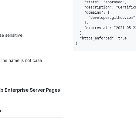
    "state": "approved",

    "description": "Certificate is approved",

    "domains": [

      "developer.github.com"

    ],

    "expires_at": "2021-05-22"

  },

e sensitive.
  "https_enforced": true

}
 The name is not case
b Enterprise Server Pages
n