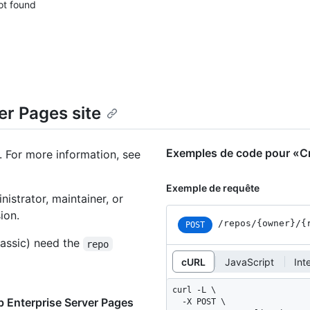
ot found
er Pages site
Exemples de code pour «Cre
. For more information, see
Exemple de requête
istrator, maintainer, or
ion.
/repos
/{owner}
/{
POST
assic) need the
repo
cURL
JavaScript
Int
curl -L \

b Enterprise Server Pages
  -X POST \
