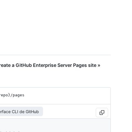
ate a GitHub Enterprise Server Pages site »
repo}
/pages
erface CLI de GitHub