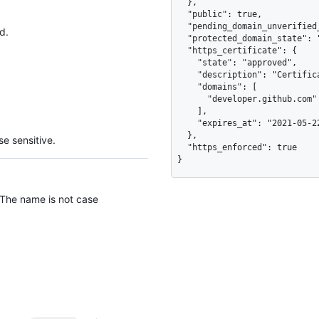
  },

  "public": true,

  "pending_domain_unverified_at": "2024-04-30T19:33:31Z",

d.
  "protected_domain_state": "verified",

  "https_certificate": {

    "state": "approved",

    "description": "Certificate is approved",

    "domains": [

      "developer.github.com"

    ],

    "expires_at": "2021-05-22"

  },

e sensitive.
  "https_enforced": true

}
 The name is not case