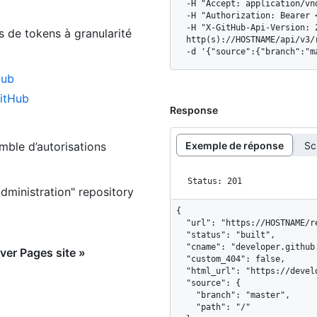
  -H "Accept: application/vnd.github+json" \

  -H "Authorization: Bearer <YOUR-TOKEN>" \

  -H "X-GitHub-Api-Version: 2022-11-28" \

s de tokens à granularité
  http(s)://HOSTNAME/api/v3/repos/OWNER/REPO/pages \

  -d '{"source":{"branch":"
Hub
GitHub
Response
Exemple de réponse
Sc
emble d’autorisations
Status: 201
Administration" repository
{

  "url": "https://HOSTNAME/repos/github/developer.github.com/pages",

  "status": "built",

  "cname": "developer.github.com",

ver Pages site »
  "custom_404": false,

  "html_url": "https://developer.github.com",

  "source": {

    "branch": "master",

    "path": "/"
