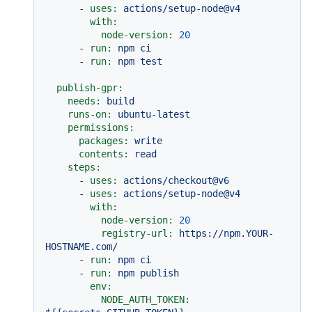
-
uses:
actions/setup-node@v4
with:
node-version:
20
-
run:
npm
ci
-
run:
npm
test
publish-gpr:
needs:
build
runs-on:
ubuntu-latest
permissions:
packages:
write
contents:
read
steps:
-
uses:
actions/checkout@v6
-
uses:
actions/setup-node@v4
with:
node-version:
20
registry-url:
https://npm.YOUR-
HOSTNAME.com/
-
run:
npm
ci
-
run:
npm
publish
env:
NODE_AUTH_TOKEN: