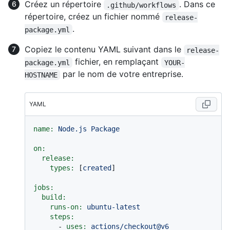
Créez un répertoire
. Dans ce
.github/workflows
répertoire, créez un fichier nommé
release-
.
package.yml
Copiez le contenu YAML suivant dans le
release-
fichier, en remplaçant
package.yml
YOUR-
par le nom de votre entreprise.
HOSTNAME
YAML
name:
Node.js
Package
on:
release:
types:
 [
created
]

jobs:
build:
runs-on:
ubuntu-latest
steps:
-
uses:
actions/checkout@v6