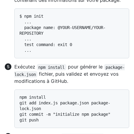
contenant des informations sur votre package.
$ 
npm init
  ...

  package name: @YOUR-USERNAME/YOUR-
REPOSITORY

  ...

  test command: exit 0

Exécutez
pour générer le
npm install
package-
fichier, puis validez et envoyez vos
lock.json
modifications à GitHub.
npm install

git add index.js package.json package-
lock.json

git commit -m "initialize npm package"
