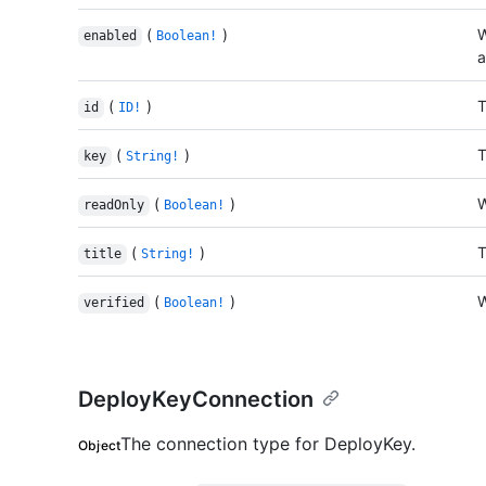
(
)
W
enabled
Boolean!
a
(
)
T
id
ID!
(
)
T
key
String!
(
)
W
readOnly
Boolean!
(
)
T
title
String!
(
)
W
verified
Boolean!
DeployKeyConnection
The connection type for DeployKey.
Object