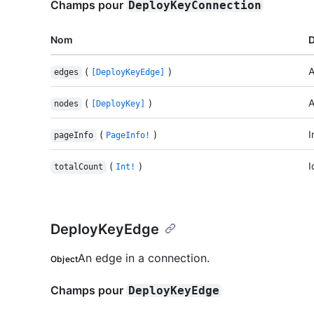
Champs pour
DeployKeyConnection
Nom
D
(
)
A
edges
[DeployKeyEdge]
(
)
A
nodes
[DeployKey]
(
)
I
pageInfo
PageInfo!
(
)
I
totalCount
Int!
DeployKeyEdge
An edge in a connection.
Object
Champs pour
DeployKeyEdge