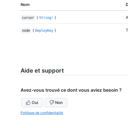
Nom
D
(
)
A
cursor
String!
(
)
T
node
DeployKey
Aide et support
Avez-vous trouvé ce dont vous aviez besoin ?
Oui
Non
Politique de confidentialité