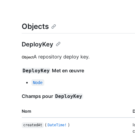
Objects
DeployKey
A repository deploy key.
Object
Met en œuvre
DeployKey
Node
Champs pour
DeployKey
Nom
D
(
)
I
createdAt
DateTime!
c