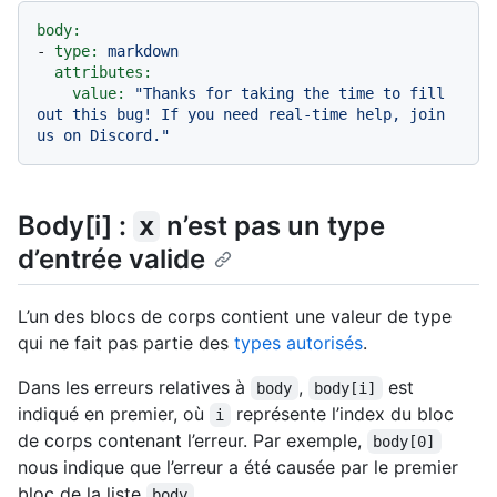
body:
-
type:
markdown
attributes:
value:
"Thanks for taking the time to fill 
out this bug! If you need real-time help, join 
us on Discord."
Body[i] :
n’est pas un type
x
d’entrée valide
L’un des blocs de corps contient une valeur de type
qui ne fait pas partie des
types autorisés
.
Dans les erreurs relatives à
,
est
body
body[i]
indiqué en premier, où
représente l’index du bloc
i
de corps contenant l’erreur. Par exemple,
body[0]
nous indique que l’erreur a été causée par le premier
bloc de la liste
.
body