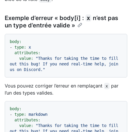
Exemple d’erreur « body[i] :
x
n’est pas
un type d’entrée valide »
body:
-
type:
x
attributes:
value:
"Thanks for taking the time to fill 
out this bug! If you need real-time help, join 
us on Discord."
Vous pouvez corriger l’erreur en remplaçant
par
x
l’un des types valides.
body:
-
type:
markdown
attributes:
value:
"Thanks for taking the time to fill 
out this bug! If you need real-time help, join 