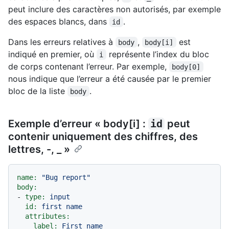
peut inclure des caractères non autorisés, par exemple
des espaces blancs, dans
.
id
Dans les erreurs relatives à
,
est
body
body[i]
indiqué en premier, où
représente l’index du bloc
i
de corps contenant l’erreur. Par exemple,
body[0]
nous indique que l’erreur a été causée par le premier
bloc de la liste
.
body
Exemple d’erreur « body[i] :
id
peut
contenir uniquement des chiffres, des
lettres, -, _ »
name:
"Bug report"
body:
-
type:
input
id:
first
name
attributes:
label:
First
name