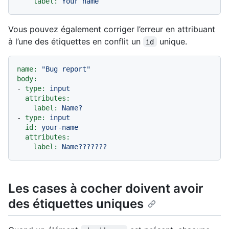
label:
Your
name
Vous pouvez également corriger l’erreur en attribuant
à l’une des étiquettes en conflit un
unique.
id
name:
"Bug report"
body:
-
type:
input
attributes:
label:
Name?
-
type:
input
id:
your-name
attributes:
label:
Name???????
Les cases à cocher doivent avoir
des étiquettes uniques