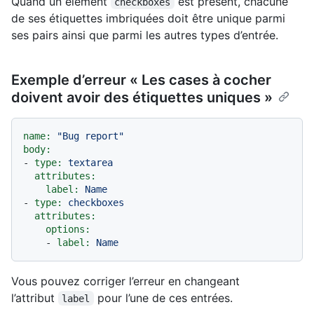
Quand un élément
est présent, chacune
checkboxes
de ses étiquettes imbriquées doit être unique parmi
ses pairs ainsi que parmi les autres types d’entrée.
Exemple d’erreur « Les cases à cocher
doivent avoir des étiquettes uniques »
name:
"Bug report"
body:
-
type:
textarea
attributes:
label:
Name
-
type:
checkboxes
attributes:
options:
-
label:
Name
Vous pouvez corriger l’erreur en changeant
l’attribut
pour l’une de ces entrées.
label