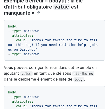
Exemple d’erreur « body[i] : la clé
d’attribut obligatoire
value
est
manquante »
body:
-
type:
markdown
attributes:
value:
"Thanks for taking the time to fill 
out this bug! If you need real-time help, join 
us on Discord."
-
type:
markdown
Vous pouvez corriger l’erreur dans cet exemple en
ajoutant
en tant que clé sous
value
attributes
dans le deuxième élément de liste de
.
body
body:
-
type:
markdown
attributes:
value:
"Thanks for taking the time to fill 