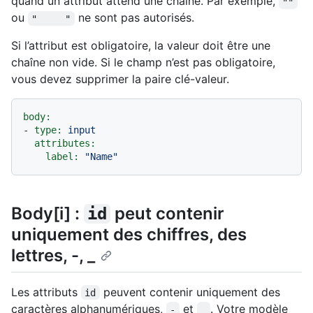
quand un attribut attend une chaîne. Par exemple,
""
ou
ne sont pas autorisés.
"     "
Si l’attribut est obligatoire, la valeur doit être une
chaîne non vide. Si le champ n’est pas obligatoire,
vous devez supprimer la paire clé-valeur.
body:
-
type:
input
attributes:
label:
"Name"
Body[i] :
peut contenir
id
uniquement des chiffres, des
lettres, -, _
Les attributs
peuvent contenir uniquement des
id
caractères alphanumériques,
et
. Votre modèle
-
_