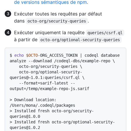
de versions sémantiques de npm
.
Exécuter toutes les requêtes par défaut
dans
.
octo-org/security-queries
Exécuter uniquement la requête
queries/csrf.ql
à partir de
octo-org/optional-security-queries
$ 
echo
$OCTO
-ORG_ACCESS_TOKEN | codeql database 
analyze --download /codeql-dbs/example-repo \

    octo-org/security-queries \

    octo-org/optional-security-
queries@~1.0.1:queries/csrf.ql \

    --format=sarif-latest --
output=/temp/example-repo-js.sarif
> 
Download location: 
/Users/mona/.codeql/packages
> 
Installed fresh octo-org/security-
queries@1.0.0
> 
Installed fresh octo-org/optional-security-
queries@1.0.2