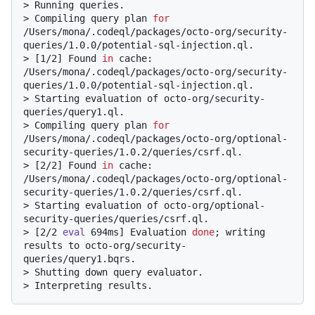
> 
Running queries.
> 
Compiling query plan 
for
/Users/mona/.codeql/packages/octo-org/security-
queries/1.0.0/potential-sql-injection.ql.
> 
[1/2] Found 
in
 cache: 
/Users/mona/.codeql/packages/octo-org/security-
queries/1.0.0/potential-sql-injection.ql.
> 
Starting evaluation of octo-org/security-
queries/query1.ql.
> 
Compiling query plan 
for
/Users/mona/.codeql/packages/octo-org/optional-
security-queries/1.0.2/queries/csrf.ql.
> 
[2/2] Found 
in
 cache: 
/Users/mona/.codeql/packages/octo-org/optional-
security-queries/1.0.2/queries/csrf.ql.
> 
Starting evaluation of octo-org/optional-
security-queries/queries/csrf.ql.
> 
[2/2 
eval
 694ms] Evaluation 
done
; writing 
results to octo-org/security-
queries/query1.bqrs.
> 
Shutting down query evaluator.
> 
Interpreting results.